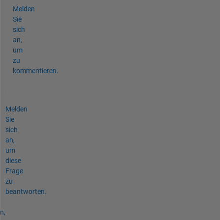
Melden
Sie
sich
an,
um
zu
kommentieren.
Melden
Sie
sich
an,
um
diese
Frage
zu
beantworten.
n,