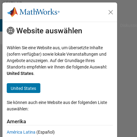
Weiter zum Inhalt
MATLAB
Answers
B Answers
File Exchange
Cody
AI Chat Playground
Diskussi
Website auswählen
Wählen Sie eine Website aus, um übersetzte Inhalte
(sofern verfügbar) sowie lokale Veranstaltungen und
Unable
Angebote anzuzeigen. Auf der Grundlage Ihres
Standorts empfehlen wir Ihnen die folgende Auswahl:
one of
United States
.
the
options
United States
of drop
Sie können auch eine Website aus der folgenden Liste
down
auswählen:
Amerika
Amron
7
América Latina
(Español)