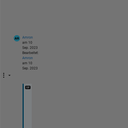
n
e
n
t
.
Amron
am 10
Sep. 2023
Bearbeitet:
Amron
am 10
Sep. 2023
S
o
, 
i 
c
a