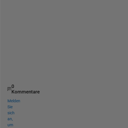
d 
t
h
e 
c
o
d
e
s 
b
e
? 
0
Kommentare
Melden
Sie
sich
an,
um