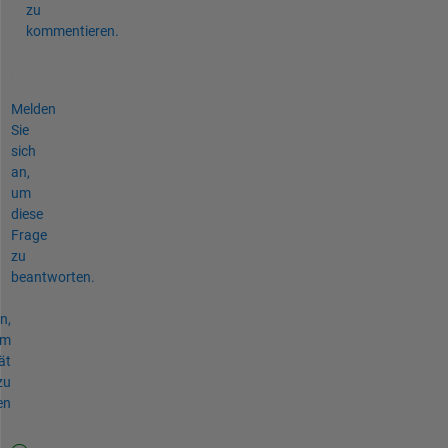
zu
kommentieren.
Melden
Sie
sich
an,
um
diese
Frage
zu
beantworten.
n,
um
ät
zu
en