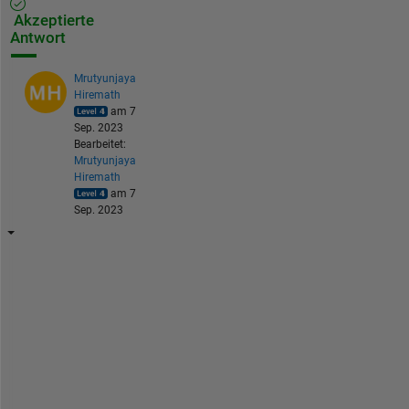
Akzeptierte
Antwort
Mrutyunjaya
Hiremath
am 7
Sep. 2023
Bearbeitet:
Mrutyunjaya
Hiremath
am 7
Sep. 2023
Y
o
u 
c
a
n 