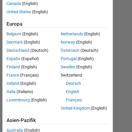
Sep.
Canada
(English)
2023
United States
(English)
1
Antwort
Europa
Antwort
Belgium
(English)
Netherlands
(English)
akzeptiert
Denmark
(English)
Norway
(English)
Deutschland
(Deutsch)
Österreich
(Deutsch)
Aktualisiert
España
(Español)
Portugal
(English)
10 Sep.
2023
Finland
(English)
Sweden
(English)
5
France
(Français)
Switzerland
Ansichten
Ireland
(English)
Deutsch
(30 Tage)
Italia
(Italiano)
English
Luxembourg
(English)
Français
Ältere
United Kingdom
(English)
Kommentare
anzeigen
Asien-Pazifik
Australia
(English)