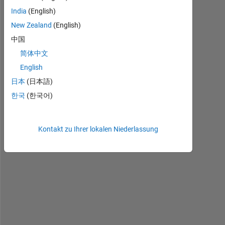
India
(English)
New Zealand
(English)
H
i
中国
, 
简体中文
p
English
l
e
日本
(日本語)
a
한국
(한국어)
s
e 
h
Kontakt zu Ihrer lokalen Niederlassung
e
l
p 
m
e
!
I 
w