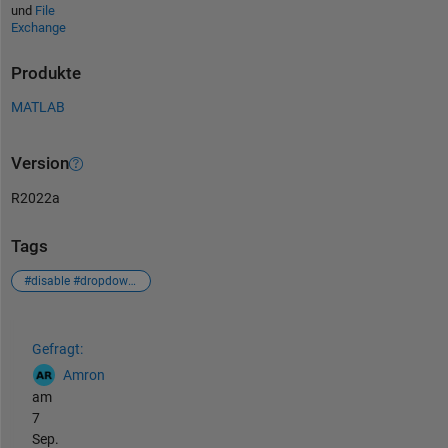
und
File
Exchange
Produkte
MATLAB
Version
R2022a
Tags
#disable #dropdown #unable #option
Siehe auch
Gefragt:
Amron
am
7
Sep.