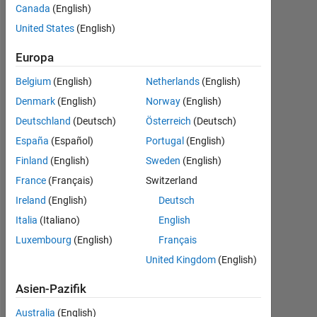
How can
Canada
(English)
I solve
United States
(English)
it?
Europa
Belgium
(English)
Netherlands
(English)
Alice
Denmark
(English)
Norway
(English)
Passarella
Deutschland
(Deutsch)
Österreich
(Deutsch)
1
Sep.
España
(Español)
Portugal
(English)
2023
Finland
(English)
Sweden
(English)
1
France
(Français)
Switzerland
Antwort
Ireland
(English)
Deutsch
Antwort
Italia
(Italiano)
English
akzeptiert
Luxembourg
(English)
Français
United Kingdom
(English)
Aktualisiert
4 Sep. 2023
Asien-Pazifik
5
Ansichten
Australia
(English)