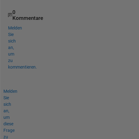
0
Kommentare
Melden
Sie
sich
an,
um
zu
kommentieren.
Melden
Sie
sich
an,
um
diese
Frage
zu