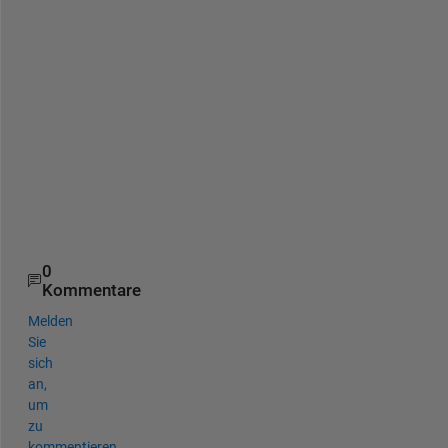
o
p
e 
i
t 
h
e
l
p
s
!
0
Kommentare
Melden
Sie
sich
an,
um
zu
kommentieren.