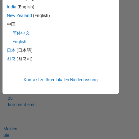
India
(English)
New Zealand
(English)
中国
简体中文
English
0
日本
(日本語)
Kommentare
한국
(한국어)
Melden
Sie
sich
Kontakt zu Ihrer lokalen Niederlassung
an,
um
zu
kommentieren.
Melden
Sie