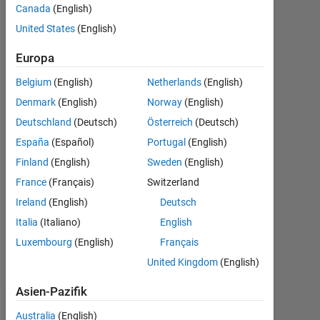
deep
Canada
(English)
learning
United States
(English)
onramp?
Europa
Belgium
(English)
Netherlands
(English)
Manish
Denmark
(English)
Norway
(English)
23
Deutschland
(Deutsch)
Österreich
(Deutsch)
Aug.
2023
España
(Español)
Portugal
(English)
1
Finland
(English)
Sweden
(English)
Antwort
France
(Français)
Switzerland
Ireland
(English)
Deutsch
Aktualisiert
9 Sep. 2024
Italia
(Italiano)
English
16
Luxembourg
(English)
Français
Ansichten
United Kingdom
(English)
(30 Tage)
Asien-Pazifik
Australia
(English)