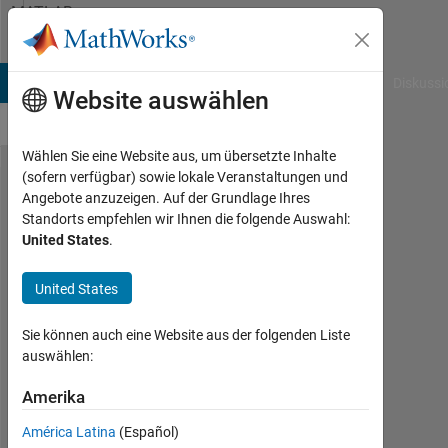
Weiter zum Inhalt
MATLAB
Answers
B Answers
File Exchange
Cody
AI Chat Playground
Diskussi
Website auswählen
Wählen Sie eine Website aus, um übersetzte Inhalte
(sofern verfügbar) sowie lokale Veranstaltungen und
Why am
Angebote anzuzeigen. Auf der Grundlage Ihres
Standorts empfehlen wir Ihnen die folgende Auswahl:
I getting
United States
.
the
incorrect
United States
test
Sie können auch eine Website aus der folgenden Liste
result
auswählen:
for this
Amerika
section
of the
América Latina
(Español)