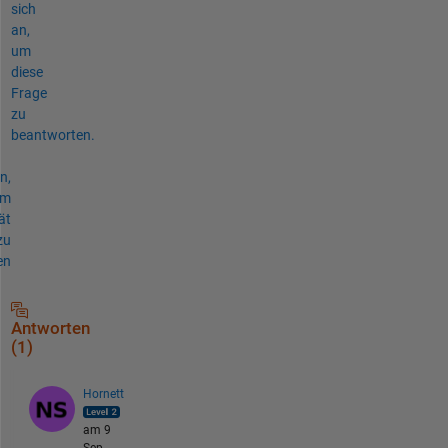
sich
an,
um
diese
Frage
zu
beantworten.
n,
um
ät
zu
en
Antworten
(1)
Hornett
am 9
Sep.