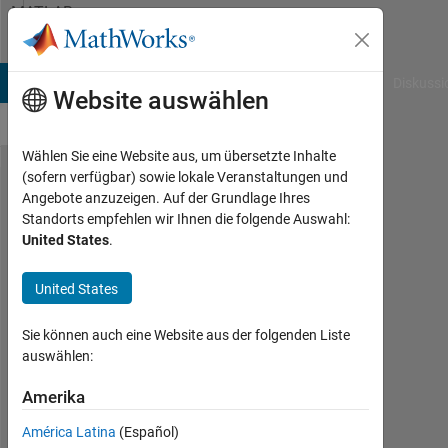
Weiter zum Inhalt
MATLAB
Answers
B Answers
File Exchange
Cody
AI Chat Playground
Diskussi
Website auswählen
Wählen Sie eine Website aus, um übersetzte Inhalte
(sofern verfügbar) sowie lokale Veranstaltungen und
how can I
Angebote anzuzeigen. Auf der Grundlage Ihres
Standorts empfehlen wir Ihnen die folgende Auswahl:
distinct
United States
.
the
frequency
United States
levels in
Sie können auch eine Website aus der folgenden Liste
wavelet
auswählen:
Amerika
Merve
ozdas
América Latina
(Español)
16