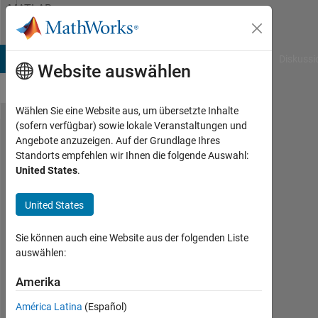
Weiter zum Inhalt
MATLAB
Answers
B Answers
File Exchange
Cody
AI Chat Playground
Diskussi
Website auswählen
Wählen Sie eine Website aus, um übersetzte Inhalte
(sofern verfügbar) sowie lokale Veranstaltungen und
How to
Angebote anzuzeigen. Auf der Grundlage Ihres
Standorts empfehlen wir Ihnen die folgende Auswahl:
pass a
United States
.
string
parameter
United States
to a
Sie können auch eine Website aus der folgenden Liste
Simulink
auswählen:
S-function
Amerika
using the
S-
América Latina
(Español)