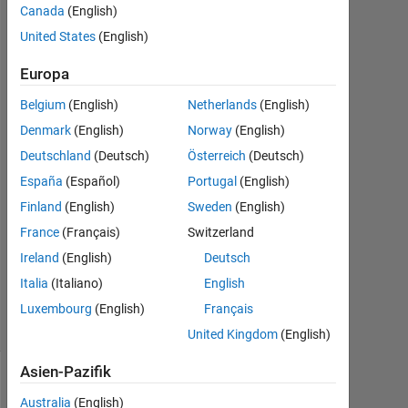
gate?
Canada
(English)
United States
(English)
Aatif
Europa
Sulaimani
7
Belgium
(English)
Netherlands
(English)
Aug.
Denmark
(English)
Norway
(English)
2023
Deutschland
(Deutsch)
Österreich
(Deutsch)
2
España
(Español)
Portugal
(English)
Antworten
Finland
(English)
Sweden
(English)
Aktualisiert
France
(Français)
Switzerland
23 Aug.
Ireland
(English)
Deutsch
2023
Italia
(Italiano)
English
42
Ansichten
Luxembourg
(English)
Français
(30 Tage)
United Kingdom
(English)
Asien-Pazifik
Australia
(English)