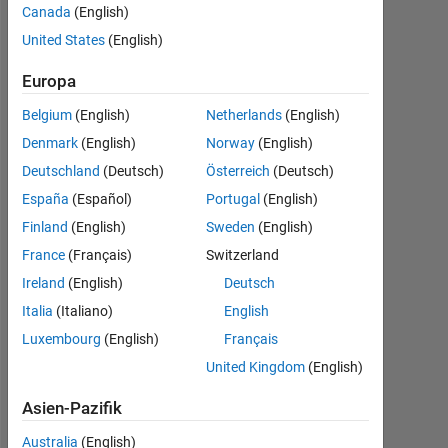
data? and
Canada
(English)
also how to
United States
(English)
use it with
Europa
LSTM?.
Belgium
(English)
Netherlands
(English)
Denmark
(English)
Norway
(English)
Muhammad
Deutschland
(Deutsch)
Österreich
(Deutsch)
Shoaib
España
(Español)
Portugal
(English)
7
Aug.
Finland
(English)
Sweden
(English)
2023
France
(Français)
Switzerland
1
Ireland
(English)
Deutsch
Antwort
Italia
(Italiano)
English
Aktualisiert
Luxembourg
(English)
Français
11 Sep.
United Kingdom
(English)
2024
2
Asien-Pazifik
Ansichten
Australia
(English)
(30 Tage)