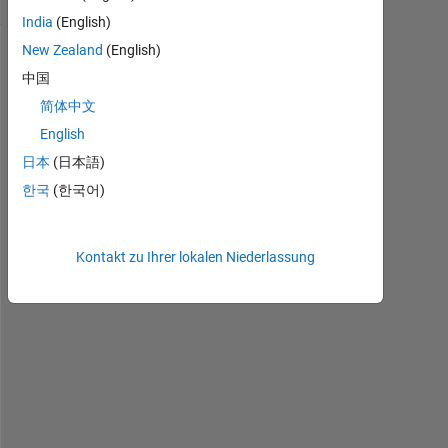
India
(English)
New Zealand
(English)
中国
简体中文
English
日本
(日本語)
한국
(한국어)
I 
h
a
Kontakt zu Ihrer lokalen Niederlassung
v
e 
l
a
r
g
e 
t
i