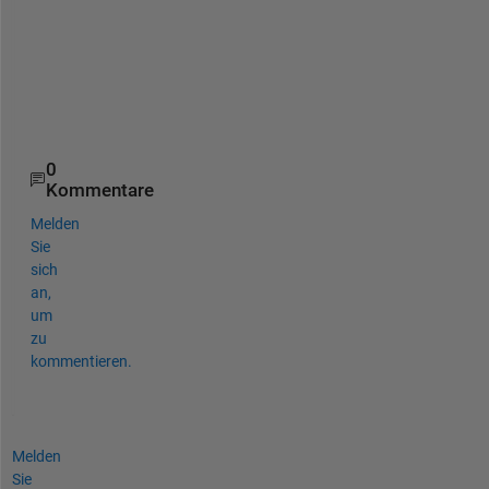
e
l
p
s
!
0
Kommentare
Melden
Sie
sich
an,
um
zu
kommentieren.
Melden
Sie