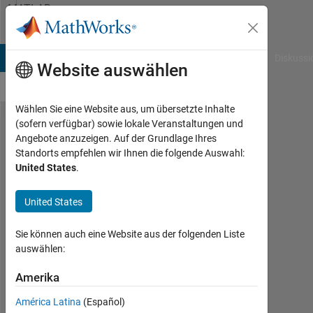
Weiter zum Inhalt
MATLAB
Answers
B Answers
File Exchange
Cody
AI Chat Playground
Diskussi
Website auswählen
Wählen Sie eine Website aus, um übersetzte Inhalte
(sofern verfügbar) sowie lokale Veranstaltungen und
can an
Angebote anzuzeigen. Auf der Grundlage Ihres
Standorts empfehlen wir Ihnen die folgende Auswahl:
example is
United States
.
provided to
use
United States
Attention
Sie können auch eine Website aus der folgenden Liste
mechanism
auswählen:
in time
Amerika
series
sequence
América Latina
(Español)