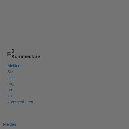
a
t
i
o
n
s
?
0
Kommentare
Melden
Sie
sich
an,
um
zu
kommentieren.
Melden