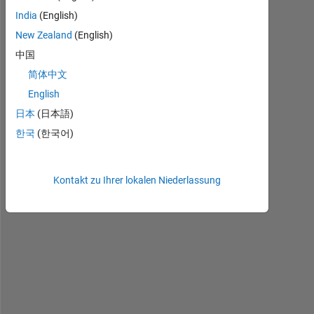
India
(English)
New Zealand
(English)
W
h
中国
e
简体中文
n 
English
a 
M
日本
(日本語)
a
한국
(한국어)
t
l
a
Kontakt zu Ihrer lokalen Niederlassung
b 
F
i
g
u
r
e 
i
s 