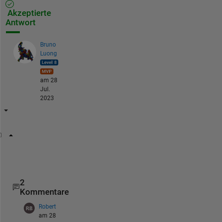
Akzeptierte
Antwort
Bruno
Luong
am 28
Jul.
2023
ax = gca; 
% your axe handle if you can get it other
set(ax,
'Interactions'
,[])
2
Kommentare
Robert
am 28