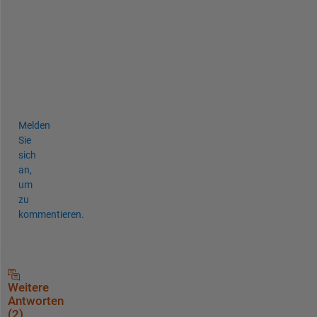
r
e 
I
M
O
)
.
Melden
Sie
sich
an,
um
zu
kommentieren.
Weitere
Antworten
(2)