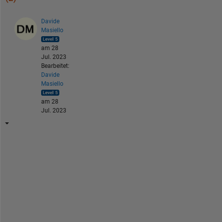
Davide
Masiello
am 28
Jul. 2023
Bearbeitet:
Davide
Masiello
am 28
Jul. 2023
T
h
i
s 
s
h
o