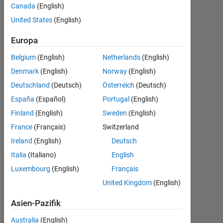
Jul.
Canada
(English)
2023
United States
(English)
3
Antworten
Europa
Antwort
Belgium
(English)
Netherlands
(English)
akzeptiert
Denmark
(English)
Norway
(English)
Deutschland
(Deutsch)
Österreich
(Deutsch)
Aktualisiert
España
(Español)
Portugal
(English)
28 Jul.
2023
Finland
(English)
Sweden
(English)
8
France
(Français)
Switzerland
Ansichten
Ireland
(English)
Deutsch
(30 Tage)
Italia
(Italiano)
English
Luxembourg
(English)
Français
United Kingdom
(English)
Asien-Pazifik
Australia
(English)