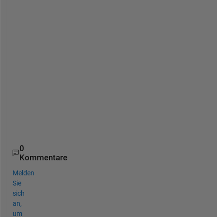
o
n
? 
I
f 
s
o
, 
h
o
w
?
0
Kommentare
Melden
Sie
sich
an,
um