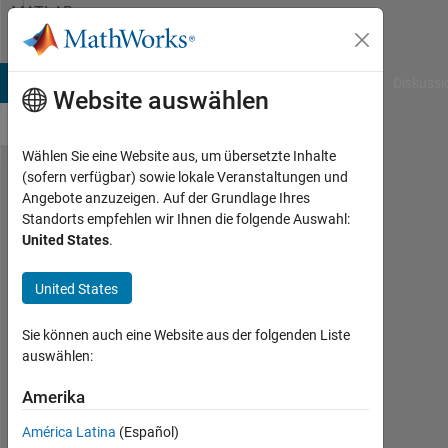
Weiter zum Inhalt
MATLAB
Answers
B Answers
File Exchange
Cody
AI Chat Playground
Diskussi
Website auswählen
Wählen Sie eine Website aus, um übersetzte Inhalte
(sofern verfügbar) sowie lokale Veranstaltungen und
Is it possible to
Angebote anzuzeigen. Auf der Grundlage Ihres
Standorts empfehlen wir Ihnen die folgende Auswahl:
programmatically
United States
.
suppress figure
roll-over menu
United States
(zoom, rotate,
Sie können auch eine Website aus der folgenden Liste
etc)?
auswählen:
Amerika
Robert
28
América Latina
(Español)