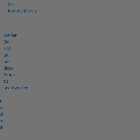
zu
kommentieren.
Melden
Sie
sich
an,
um
diese
Frage
zu
beantworten.
n,
um
ät
zu
en