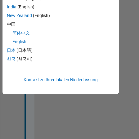
India
(English)
1 älteren
3
New Zealand
(English)
Kommentar
Kommentare
anzeigen
中国
Taniya
简体中文
am 13
English
Jul.
2023
日本
(日本語)
한국
(한국어)
i 
Kontakt zu Ihrer lokalen Niederlassung
c
o
u
l
d 
n
o
t 
w