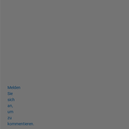
a
t 
i
t 
p
r
o
p
e
r
l
y
.
Melden
Sie
sich
an,
um
zu
kommentieren.