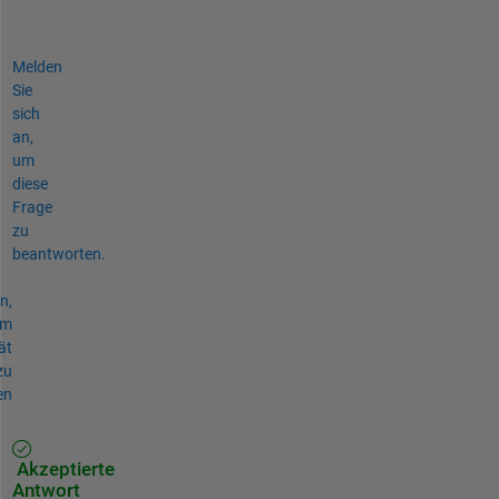
Melden
Sie
sich
an,
um
diese
Frage
zu
beantworten.
n,
um
ät
zu
en
Akzeptierte
Antwort