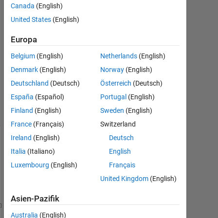
Antworten
Canada
(English)
United States
(English)
Antwort
akzeptiert
Europa
Belgium
(English)
Netherlands
(English)
Aktualisiert
13 Jul.
Denmark
(English)
Norway
(English)
2023
Deutschland
(Deutsch)
Österreich
(Deutsch)
11
España
(Español)
Portugal
(English)
Ansichten
Finland
(English)
Sweden
(English)
(30 Tage)
France
(Français)
Switzerland
Ireland
(English)
Deutsch
Ältere
Italia
(Italiano)
English
Kommentare
Luxembourg
(English)
Français
anzeigen
United Kingdom
(English)
Asien-Pazifik
f(k) = n*ln(k)-n*ln(1/n*sum(i=1 to n)xi^k+(k-1)sum 
Australia
(English)