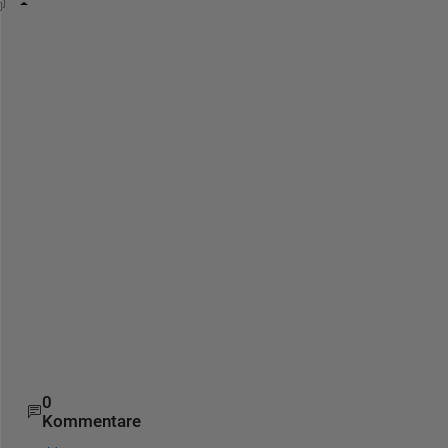
syms 
i k
n = 3;
x = sym(
'x'
,[1 n])
x = 
f = n*log(k) - n*log(1/n*sum(x.^k) + (k-1)*sum(log
f = 
df = gradient(f,x)
df = 
d2f = hessian(f,x)
d2f = 
0
Kommentare