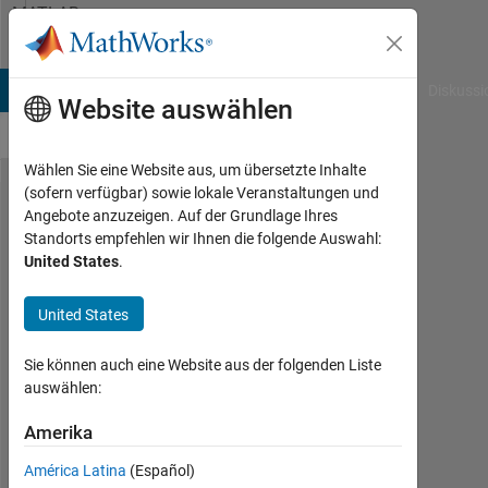
Weiter zum Inhalt
MATLAB
Answers
B Answers
File Exchange
Cody
AI Chat Playground
Diskussi
Website auswählen
Wählen Sie eine Website aus, um übersetzte Inhalte
(sofern verfügbar) sowie lokale Veranstaltungen und
try to
Angebote anzuzeigen. Auf der Grundlage Ihres
Standorts empfehlen wir Ihnen die folgende Auswahl:
find
United States
.
hessian
matrix
United States
Sie können auch eine Website aus der folgenden Liste
Taniya
auswählen:
13
Jul.
Amerika
2023
América Latina
(Español)
2