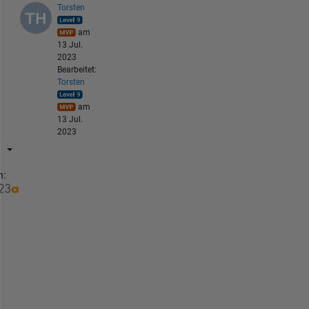
Torsten
am
13 Jul.
2023
Bearbeitet:
Torsten
am
13 Jul.
2023
n:
T
h
e 
v
e
c