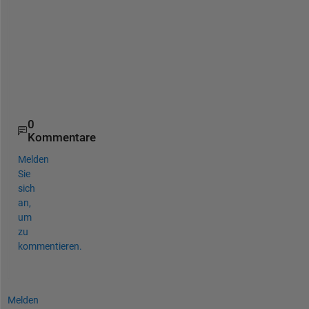
a
n
k 
y
o
u
!
0
Kommentare
Melden
Sie
sich
an,
um
zu
kommentieren.
Melden