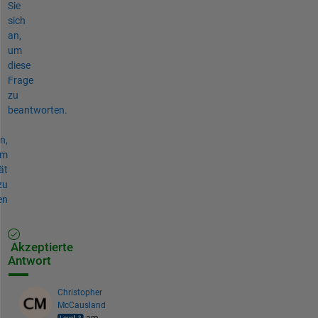
Sie
sich
an,
um
diese
Frage
zu
beantworten.
n,
um
ät
zu
en
Akzeptierte
Antwort
Christopher
McCausland
am