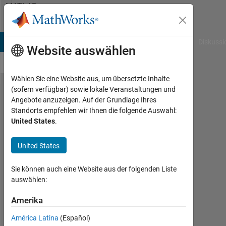
Weiter zum Inhalt
MATLAB
Answers
B Answers
File Exchange
Cody
AI Chat Playground
Diskussi
Website auswählen
Wählen Sie eine Website aus, um übersetzte Inhalte
(sofern verfügbar) sowie lokale Veranstaltungen und
Which GPU
Angebote anzuzeigen. Auf der Grundlage Ihres
Standorts empfehlen wir Ihnen die folgende Auswahl:
should I choose
United States
.
for parallel
computing(RTX
United States
a4500, 4000ada,
Sie können auch eine Website aus der folgenden Liste
4090,4080,
auswählen:
3090Ti,3080Ti...)?
Amerika
Wang
América Latina
(Español)