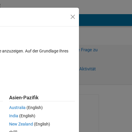
hen
Mehr
Melden Sie sich an, um diese Frage zu
e anzuzeigen. Auf der Grundlage Ihres
beantworten.
Weiterleiten
Anmelden, um Aktivität
zu verfolgen
Asien-Pazifik
Gefragt:
Australia
(English)
Arwa Salem
India
(English)
am 16 Jun. 2023
New Zealand
(English)
Bearbeitet: