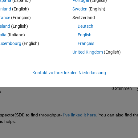
spaña
(Español)
Portugal
(English)
inland
(English)
Sweden
(English)
rance
(Français)
Switzerland
reland
(English)
Deutsch
talia
(Italiano)
English
uxembourg
(English)
Français
Melden Sie sich an, um diese Frage zu bean
United Kingdom
(English)
Weiterleiten
Anmelden, um Aktivität zu v
Kontakt zu Ihrer lokalen Niederlassung
0 Stimmen
3
pector(SDI) to find throughput- 
I've linked it here.
 You can also find the
is helps.