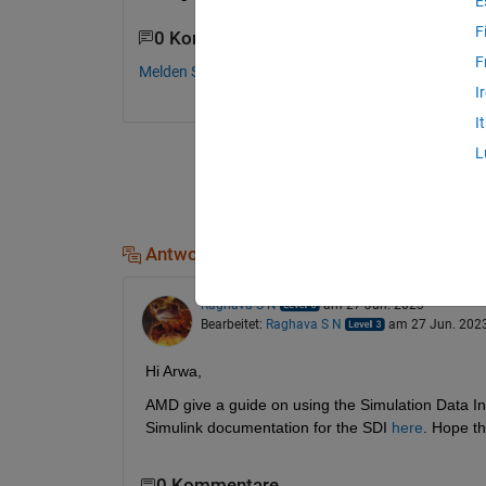
E
F
0 Kommentare
F
Melden Sie sich an, um zu kommentieren.
I
I
L
Antworten (2)
Raghava S N
am 27 Jun. 2023
Bearbeitet:
Raghava S N
am 27 Jun. 202
Hi Arwa,
AMD give a guide on using the Simulation Data Ins
Simulink documentation for the SDI 
here
. Hope th
0 Kommentare