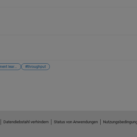
#reinforcement learning
#throughput
Datendiebstahl verhindern
Status von Anwendungen
Nutzungsbedingun