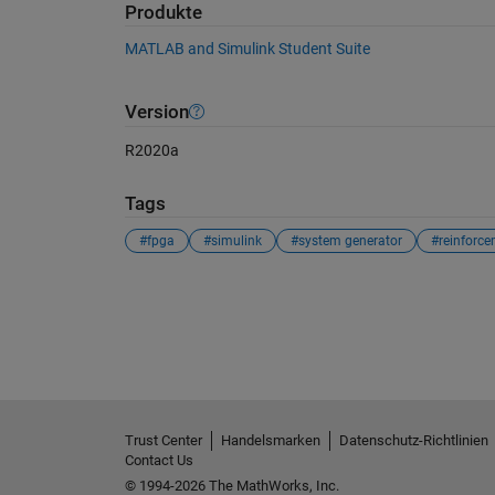
Produkte
MATLAB and Simulink Student Suite
Version
R2020a
Tags
#fpga
#simulink
#system generator
Siehe auch
Trust Center
Handelsmarken
Datenschutz-Richtlinien
Contact Us
© 1994-2026 The MathWorks, Inc.