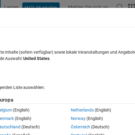
Lernen
Melden Sie sich an
MATLAB erhalten
t Playground
Diskussionen
Wettbewerbe
Blogs
Veröffentlic
FAQs zu MATLAB
Mehr
in simulink
zte Inhalte (sofern verfügbar) sowie lokale Veranstaltungen und Angebot
nde Auswahl:
United States
.
tualisiert 4 Sep. 2023
41 Ansichten (30 Tage)
lgenden Liste auswählen:
uropa
elgium
(English)
Netherlands
(English)
0 Stimmen
enmark
(English)
Norway
(English)
eutschland
(Deutsch)
Österreich
(Deutsch)
lgorithm in FPGA using Simulink how  can I calculate the throughput?