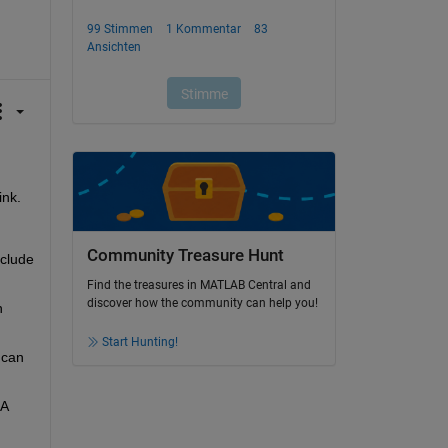
I understand that you want to calculate the throughput of a Reinforcement learning algorithm model in FPGA using Simulink. 
Community Treasure Hunt
clude 
Find the treasures in MATLAB Central and
discover how the community can help you!
 
Start Hunting!
can 
A 