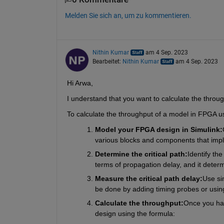
Melden Sie sich an, um zu kommentieren.
Nithin Kumar
am 4 Sep. 2023
Bearbeitet:
Nithin Kumar
am 4 Sep. 2023
Hi Arwa,
To calculate the throughput of a model in FPGA usi
Model your FPGA design in Simulink:
various blocks and components that imple
Determine the critical path:
Identify the
terms of propagation delay, and it dete
Measure the critical path delay:
Use sim
be done by adding timing probes or using
Calculate the throughput:
Once you hav
design using the formula: