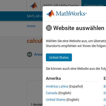
Weiter zum Inhalt
MATLAB Hilfe-Center
Community
MATLAB Answers
File Exchange
Cody
AI Cha
Home
Fragen
Antworten
Durchsuchen
Website auswählen
calculate throughput of FPGA 
Wählen Sie eine Website aus, um überset
Standorts empfehlen wir Ihnen die folge
Ak
Arwa Salem
16 Jun. 2023
2 Antworten
United States
Sie können auch eine Website aus der fo
Amerika
E
América Latina
(Español)
B
Canada
(English)
D
United States
(English)
D
I designed a model for a Reinforcement learning a