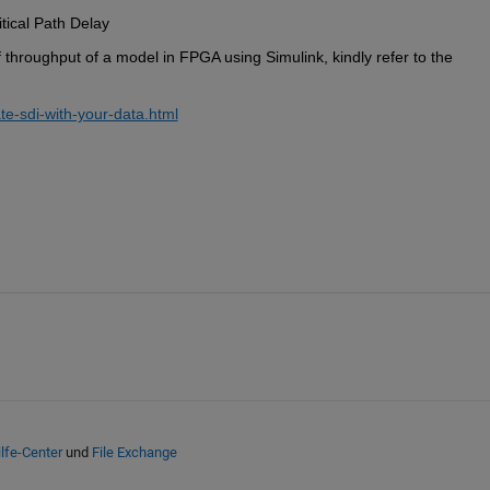
tical Path Delay
throughput of a model in FPGA using Simulink, kindly refer to the 
te-sdi-with-your-data.html
lfe-Center
und
File Exchange