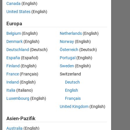
for new
Canada
(English)
data
United States
(English)
Europa
Impala
Belgium
(English)
Netherlands
(English)
14
Denmark
(English)
Norway
(English)
Jun.
2023
Deutschland
(Deutsch)
Österreich
(Deutsch)
2
España
(Español)
Portugal
(English)
Antworten
Finland
(English)
Sweden
(English)
France
(Français)
Switzerland
Antwort
akzeptiert
Ireland
(English)
Deutsch
Italia
(Italiano)
English
Aktualisiert
Luxembourg
(English)
Français
15 Jun.
2023
United Kingdom
(English)
27
Asien-Pazifik
Ansichten
(30 Tage)
Australia
(English)