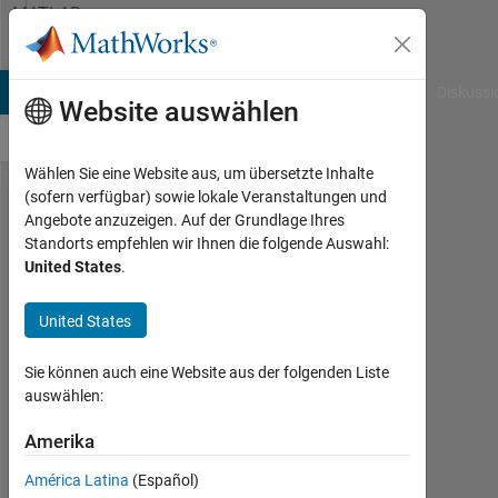
Weiter zum Inhalt
MATLAB
Answers
B Answers
File Exchange
Cody
AI Chat Playground
Diskussi
Website auswählen
Wählen Sie eine Website aus, um übersetzte Inhalte
(sofern verfügbar) sowie lokale Veranstaltungen und
Applying
Angebote anzuzeigen. Auf der Grundlage Ihres
Standorts empfehlen wir Ihnen die folgende Auswahl:
a K-Fold
United States
.
cross
validated
United States
model to
Sie können auch eine Website aus der folgenden Liste
predict
auswählen:
the
Amerika
response
variable
América Latina
(Español)