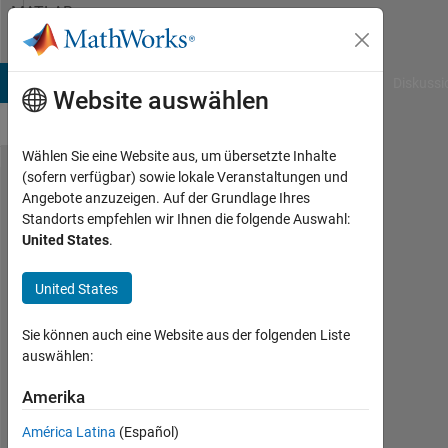
Weiter zum Inhalt
MATLAB
Answers
B Answers
File Exchange
Cody
AI Chat Playground
Diskussi
Website auswählen
Wählen Sie eine Website aus, um übersetzte Inhalte
(sofern verfügbar) sowie lokale Veranstaltungen und
Not able to
Angebote anzuzeigen. Auf der Grundlage Ihres
Standorts empfehlen wir Ihnen die folgende Auswahl:
communicate
United States
.
my DAW
(Reaper) and
United States
Matlab using
Sie können auch eine Website aus der folgenden Liste
UDP
auswählen:
Amerika
David
Montalbán
América Latina
(Español)
Caamaño