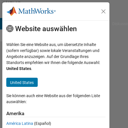
Weiter zum Inhalt
MATLAB
Answers
B Answers
File Exchange
Cody
AI Chat Playground
Diskussi
Website auswählen
Wählen Sie eine Website aus, um übersetzte Inhalte
(sofern verfügbar) sowie lokale Veranstaltungen und
A
Angebote anzuzeigen. Auf der Grundlage Ihres
Standorts empfehlen wir Ihnen die folgende Auswahl:
appdesigner
United States
.
menu
question
United States
Sie können auch eine Website aus der folgenden Liste
ni
auswählen:
9
Jun.
Amerika
2023
América Latina
(Español)
1