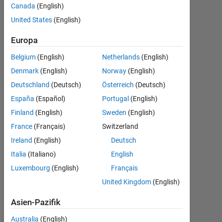
Antwort
Canada
(English)
United States
(English)
Aktualisiert
7 Okt. 2024
Europa
25
Belgium
(English)
Netherlands
(English)
Ansichten
(30 Tage)
Denmark
(English)
Norway
(English)
Deutschland
(Deutsch)
Österreich
(Deutsch)
España
(Español)
Portugal
(English)
Finland
(English)
Sweden
(English)
France
(Français)
Switzerland
Ireland
(English)
Deutsch
Italia
(Italiano)
English
Luxembourg
(English)
Français
H
United Kingdom
(English)
o
w 
Asien-Pazifik
t
o 
Australia
(English)