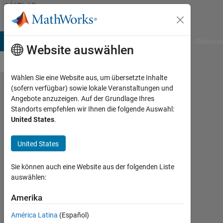
Weiter zum Inhalt
MATLAB
Answers
B Answers
File Exchange
Cody
AI Chat Playground
Diskussi
Website auswählen
Wählen Sie eine Website aus, um übersetzte Inhalte
(sofern verfügbar) sowie lokale Veranstaltungen und
Gradient
Angebote anzuzeigen. Auf der Grundlage Ihres
Standorts empfehlen wir Ihnen die folgende Auswahl:
calculation
United States
.
from a
starting
United States
point in
Sie können auch eine Website aus der folgenden Liste
image
auswählen:
Amerika
Adele
Campus
América Latina
(Español)
19