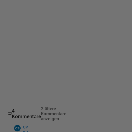
    data_A  = [data_A zeros(1,tza)];
    data_B  = [data_B zeros(1,tzb)];
    data_C  = [data_C zeros(1,tzc)];
end
% finally concatenate all 3 sequences 
out = [data_A;data_B;data_C]
out
=
3×10
     0     0     0     4     5     7     8     9     0    
     0     0     0     4     5     7     8     1     5    
2 ältere
4
Kommentare
Kommentare
anzeigen
CM