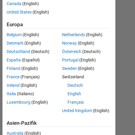
Canada
(English)
Mai
United States
(English)
2023
3
Europa
Antworten
Belgium
(English)
Netherlands
(English)
Antwort
Denmark
(English)
Norway
(English)
akzeptiert
Deutschland
(Deutsch)
Österreich
(Deutsch)
Aktualisiert
España
(Español)
Portugal
(English)
15 Mai
Finland
(English)
Sweden
(English)
2023
France
(Français)
Switzerland
6
Ireland
(English)
Deutsch
Ansichten
(30 Tage)
Italia
(Italiano)
English
Luxembourg
(English)
Français
United Kingdom
(English)
Ältere
Kommentare
Asien-Pazifik
anzeigen
Australia
(English)