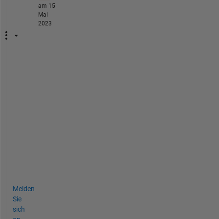
am 15
Mai
2023
m
y 
p
l
e
a
s
u
r
e 
! 
Melden
Sie
sich