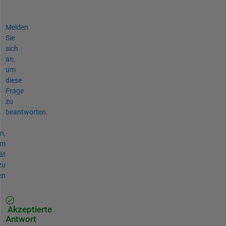
Melden
Sie
sich
an,
um
diese
Frage
zu
beantworten.
n,
um
ät
zu
en
Akzeptierte
Antwort