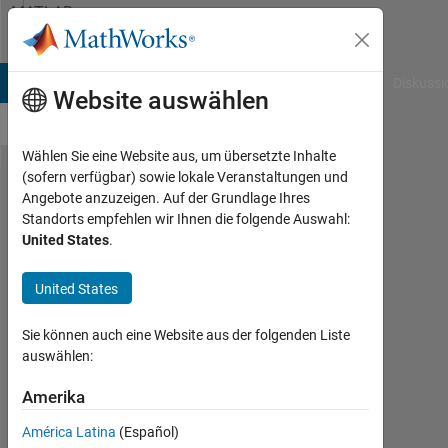
Weiter zum Inhalt
MATLAB
Answers
B Answers
File Exchange
Cody
AI Chat Playground
Diskussi
Website auswählen
Wählen Sie eine Website aus, um übersetzte Inhalte
(sofern verfügbar) sowie lokale Veranstaltungen und
How can
Angebote anzuzeigen. Auf der Grundlage Ihres
Standorts empfehlen wir Ihnen die folgende Auswahl:
I align a
United States
.
sequence
of three
United States
data
Sie können auch eine Website aus der folgenden Liste
points?
auswählen:
Amerika
CM
Sahu
América Latina
(Español)
12