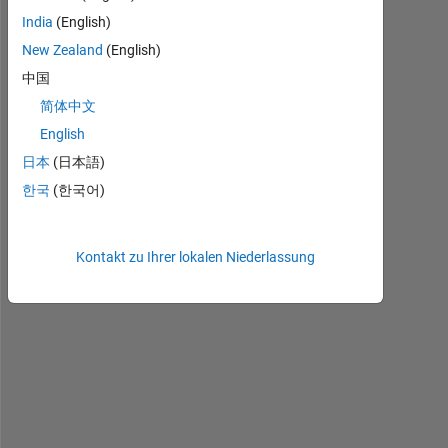
India
(English)
New Zealand
(English)
l
中国
i
简体中文
k
English
e 
I 
日本
(日本語)
h
한국
(한국어)
a
v
e 
Kontakt zu Ihrer lokalen Niederlassung
a 
d
a
t
a 
s
e
q
u