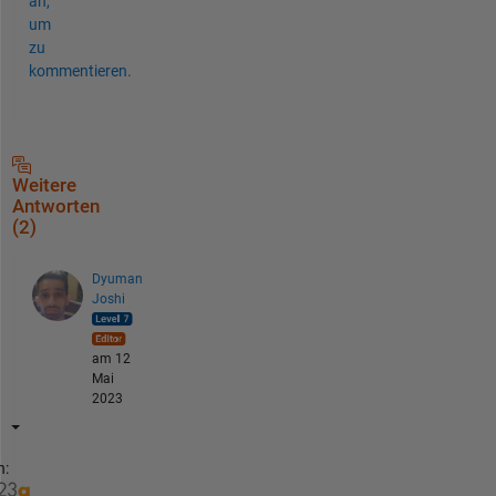
an,
um
zu
kommentieren.
Weitere
Antworten
(2)
Dyuman
Joshi
am 12
Mai
2023
n: