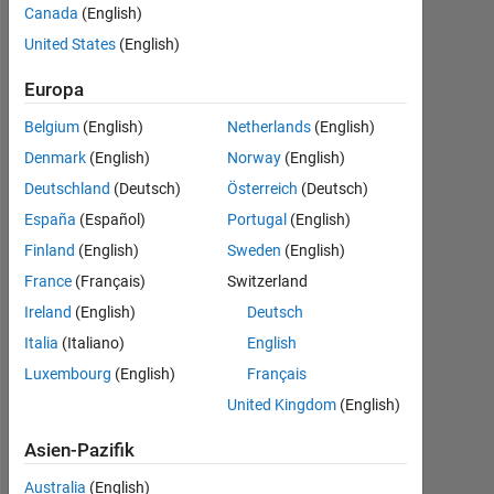
(showed
Canada
(English)
in the
United States
(English)
SoC
Europa
graphic)
Belgium
(English)
Netherlands
(English)
and the
Denmark
(English)
Norway
(English)
SoH?
Deutschland
(Deutsch)
Österreich
(Deutsch)
España
(Español)
Portugal
(English)
Jorge
Finland
(English)
Sweden
(English)
10
France
(Français)
Switzerland
Mai
2023
Ireland
(English)
Deutsch
1
Italia
(Italiano)
English
Antwort
Luxembourg
(English)
Français
United Kingdom
(English)
Aktualisiert
24 Mai
Asien-Pazifik
2023
23
Australia
(English)