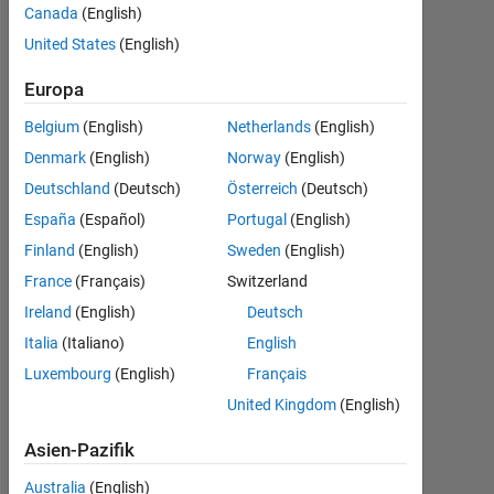
Dense
Canada
(English)
Clutter
United States
(English)
Using GM-
Europa
PHD
Belgium
(English)
Netherlands
(English)
Tracker'
Denmark
(English)
Norway
(English)
Deutschland
(Deutsch)
Österreich
(Deutsch)
Lechi
España
(Español)
Portugal
(English)
Li
Finland
(English)
Sweden
(English)
8
Mai
France
(Français)
Switzerland
2023
Ireland
(English)
Deutsch
1
Italia
(Italiano)
English
Antwort
Luxembourg
(English)
Français
Antwort
United Kingdom
(English)
akzeptiert
Asien-Pazifik
Aktualisiert
Australia
(English)