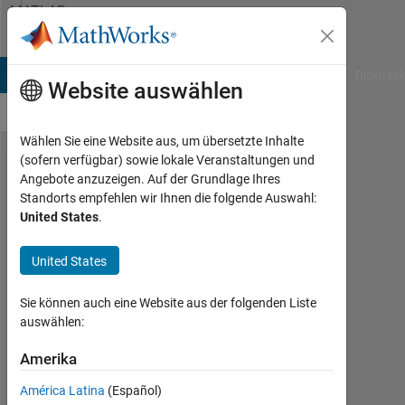
Weiter zum Inhalt
MATLAB
Answers
B Answers
File Exchange
Cody
AI Chat Playground
Diskussi
Website auswählen
Wählen Sie eine Website aus, um übersetzte Inhalte
(sofern verfügbar) sowie lokale Veranstaltungen und
Why has visdiff
Angebote anzuzeigen. Auf der Grundlage Ihres
Standorts empfehlen wir Ihnen die folgende Auswahl:
slowed on the
United States
.
order of
magnitudes in
United States
MATLABR2022
Sie können auch eine Website aus der folgenden Liste
compared to
auswählen:
older versions,
Amerika
and is there a
way to speed it
América Latina
(Español)