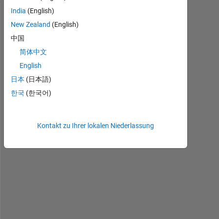
India
(English)
New Zealand
(English)
中国
简体中文
English
日本
(日本語)
P
한국
(한국어)
r
e
v
Kontakt zu Ihrer lokalen Niederlassung
i
o
u
s
l
y
, 
i
'