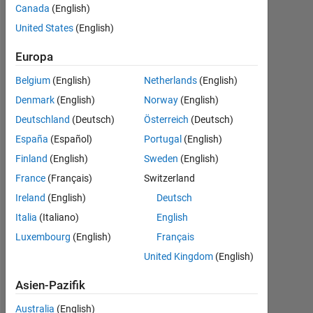
up?
Canada
(English)
United States
(English)
Dean
Europa
D.
4
Belgium
(English)
Netherlands
(English)
Mai
Denmark
(English)
Norway
(English)
2023
Deutschland
(Deutsch)
Österreich
(Deutsch)
2
España
(Español)
Portugal
(English)
Antworten
Finland
(English)
Sweden
(English)
Antwort
France
(Français)
Switzerland
akzeptiert
Ireland
(English)
Deutsch
Italia
(Italiano)
English
Aktualisiert
19 Feb.
Luxembourg
(English)
Français
2025
United Kingdom
(English)
18
Ansichten
Asien-Pazifik
(30 Tage)
Australia
(English)