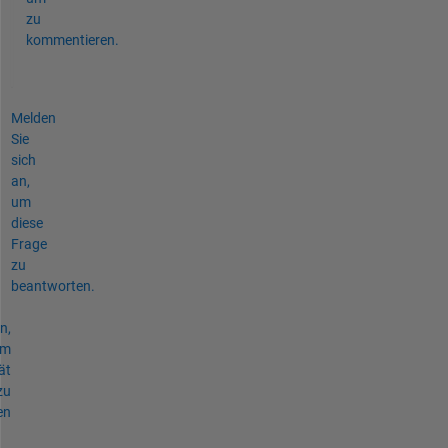
zu
kommentieren.
Melden
Sie
sich
an,
um
diese
Frage
zu
beantworten.
n,
um
ät
zu
en