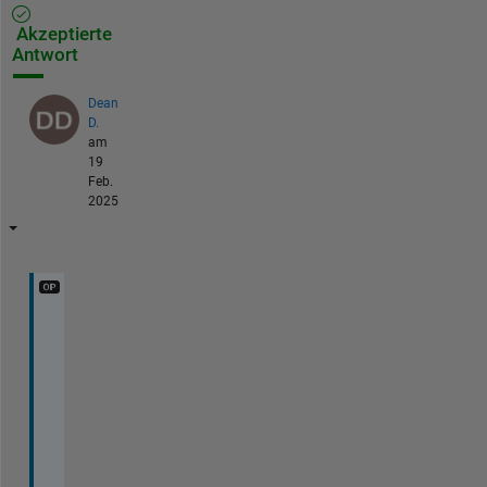
Akzeptierte
Antwort
Dean
D.
am
19
Feb.
2025
I 
f
o
u
n
d 
a 
s