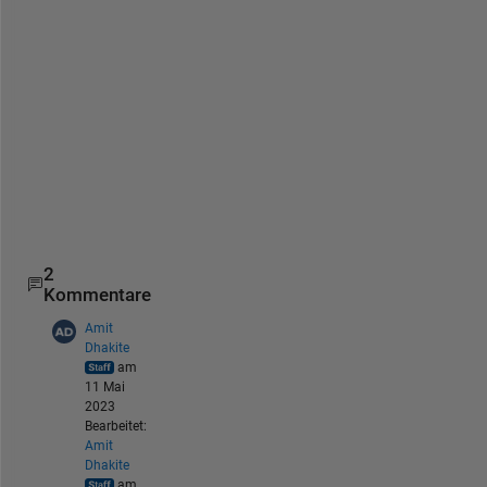
o 
s
p
e
e
d 
i
t 
u
p
?
2
Kommentare
Amit
Dhakite
am
11 Mai
2023
Bearbeitet:
Amit
Dhakite
am