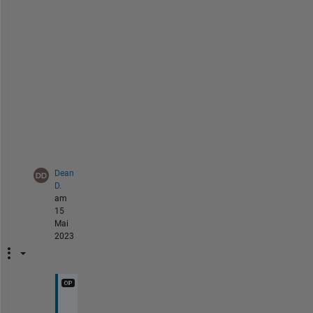
u
e 
a
t 
m
y 
e
n
d
?
Dean
D.
am
15
Mai
2023
H