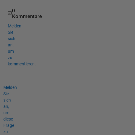
0
Kommentare
Melden
Sie
sich
an,
um
zu
kommentieren.
Melden
Sie
sich
an,
um
diese
Frage
zu