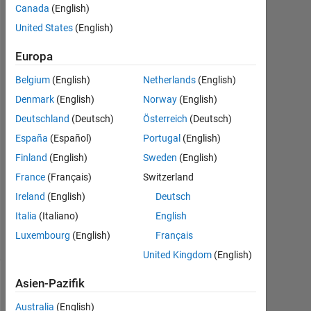
Canada
(English)
Chandan
24
United States
(English)
Apr.
2023
Europa
1
Belgium
(English)
Netherlands
(English)
Antwort
Denmark
(English)
Norway
(English)
Antwort
Deutschland
(Deutsch)
Österreich
(Deutsch)
akzeptiert
España
(Español)
Portugal
(English)
Finland
(English)
Sweden
(English)
Aktualisiert
France
(Français)
Switzerland
11 Dez.
2023
Ireland
(English)
Deutsch
8
Italia
(Italiano)
English
Ansichten
Luxembourg
(English)
Français
(30 Tage)
United Kingdom
(English)
Asien-Pazifik
Australia
(English)