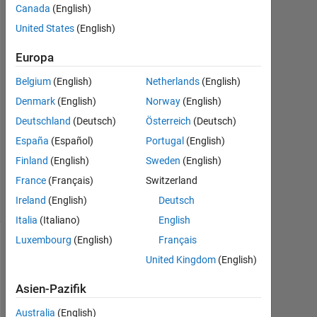
Canada
(English)
Botero
United States
(English)
20
Apr.
Europa
2023
1
Belgium
(English)
Netherlands
(English)
Antwort
Denmark
(English)
Norway
(English)
Deutschland
(Deutsch)
Österreich
(Deutsch)
Aktualisiert
20 Dez.
España
(Español)
Portugal
(English)
2024
Finland
(English)
Sweden
(English)
22
France
(Français)
Switzerland
Ansichten
Ireland
(English)
Deutsch
(30 Tage)
Italia
(Italiano)
English
Luxembourg
(English)
Français
United Kingdom
(English)
Asien-Pazifik
Australia
(English)