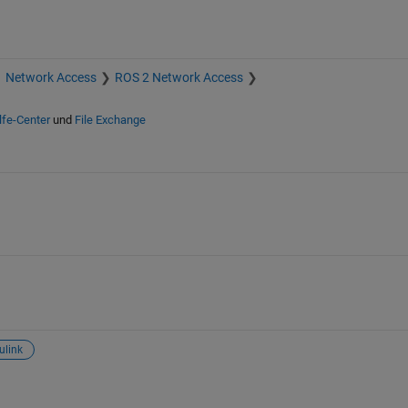
Network Access
ROS 2 Network Access
lfe-Center
und
File Exchange
ulink