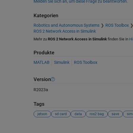
Melden Sie sich an, um diese Frage zu beantworten.
Kategorien
Robotics and Autonomous Systems
ROS Toolbox
ROS 2 Network Access in Simulink
Mehr zu
ROS 2 Network Access in Simulink
finden Sie in
Hi
Produkte
MATLAB
Simulink
ROS Toolbox
Version
R2023a
Tags
jetson
sd card
data
ros2 bag
save
sim
Siehe auch