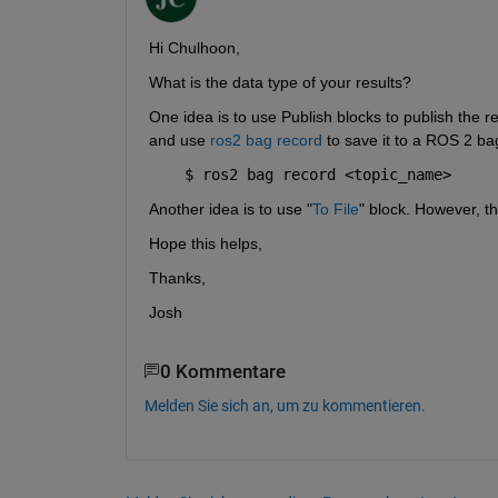
Hi Chulhoon,
What is the data type of your results? 
One idea is to use Publish blocks to publish the 
and use 
ros2 bag record
 to save it to a ROS 2 bag
    $ ros2 bag record <topic_name>
Another idea is to use "
To File
" block. However, t
Hope this helps,
Thanks,
Josh
0 Kommentare
Melden Sie sich an, um zu kommentieren.