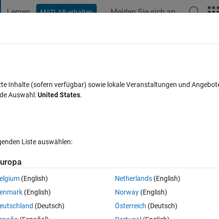
Lernen
Melden Sie sich an
MATLAB erhalten
t Playground
Diskussionen
Wettbewerbe
Blogs
Veröffentlic
FAQs zu MATLAB
Mehr
zte Inhalte (sofern verfügbar) sowie lokale Veranstaltungen und Angebot
nde Auswahl:
United States
.
alisiert 10 Apr. 2023
1 Ansicht (30 Tage)
lgenden Liste auswählen:
uropa
elgium
(English)
Netherlands
(English)
0 Stimmen
enmark
(English)
Norway
(English)
eutschland
(Deutsch)
Österreich
(Deutsch)