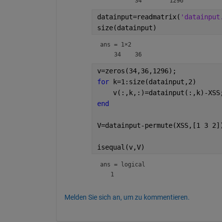
datainput=readmatrix(
'datainput
size(datainput)
ans =
1×2
v=zeros(34,36,1296);
for 
k=1:size(datainput,2)
    v(:,k,:)=datainput(:,k)-XSS
end
V=datainput-permute(XSS,[1 3 2]
isequal(v,V)
ans = 
logical
Melden Sie sich an, um zu kommentieren.