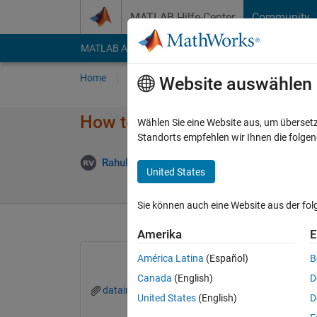
Weiter zum Inhalt
MATLAB Hilfe-Center
Community
MATLAB Answers
File Exchange
Cody
AI Cha
Home
Fragen
Antworten
Durchsuchen
Website auswählen
How to create the "for" loop?
Wählen Sie eine Website aus, um überset
Standorts empfehlen wir Ihnen die folge
Aktu
Rahul Verma
10 Apr. 2023
1 Antwort
United States
Sie können auch eine Website aus der fo
Amerika
E
América Latina
(Español)
B
Canada
(English)
D
datainput.xlsx
XSS.xlsx
United States
(English)
D