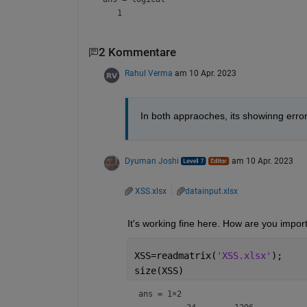
2 Kommentare
Rahul Verma
am 10 Apr. 2023
In both appraoches, its showinng error.
Dyuman Joshi
am 10 Apr. 2023
XSS.xlsx
datainput.xlsx
It's working fine here. How are you impor
XSS=readmatrix(
'XSS.xlsx'
);
size(XSS)
ans =
1×2