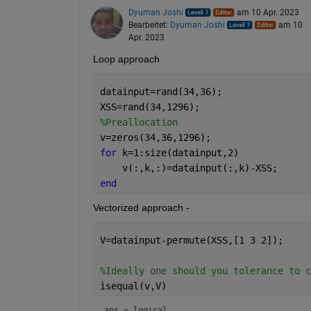
Dyuman Joshi
am 10 Apr. 2023
Bearbeitet:
Dyuman Joshi
am 10
Apr. 2023
Loop approach
datainput=rand(34,36);
XSS=rand(34,1296);
%Preallocation
v=zeros(34,36,1296);
for 
k=1:size(datainput,2)
    v(:,k,:)=datainput(:,k)-XSS;
end
Vectorized approach - 
V=datainput-permute(XSS,[1 3 2]);
%Ideally one should you tolerance to c
isequal(v,V)
ans = 
logical