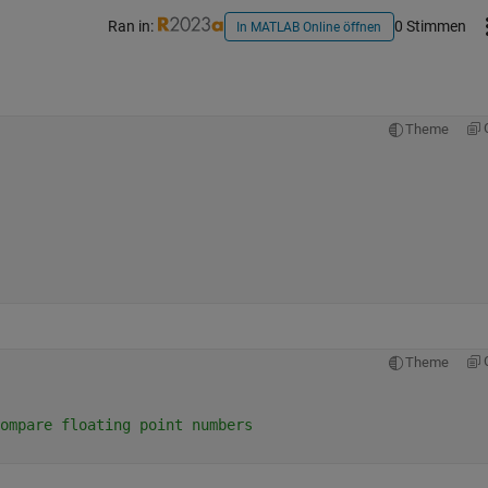
Ran in:
0 Stimmen
In MATLAB Online öffnen
Theme
Theme
ompare floating point numbers