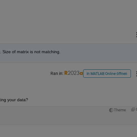
 Size of matrix is not matching.
Ran in:
In MATLAB Online öffnen
ting your data?
Theme