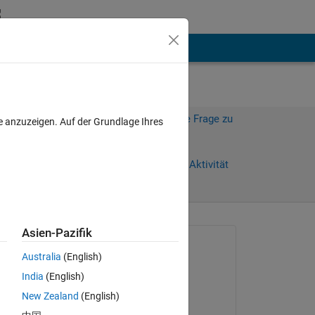
hen
Mehr
Melden Sie sich an, um diese Frage zu
e anzuzeigen. Auf der Grundlage Ihres
beantworten.
Weiterleiten
Anmelden, um Aktivität
zu verfolgen
Asien-Pazifik
Gefragt:
Australia
(English)
Rahul Verma
India
(English)
am 10 Apr. 2023
New Zealand
(English)
Kommentiert: