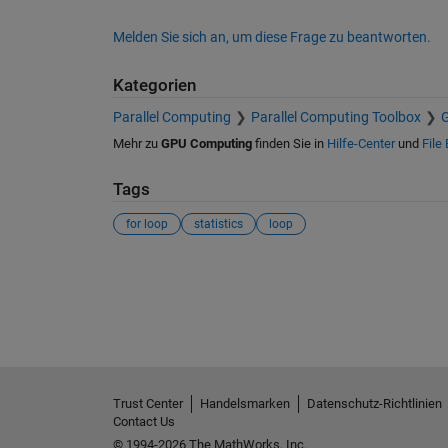
Melden Sie sich an, um diese Frage zu beantworten.
Kategorien
Parallel Computing
Parallel Computing Toolbox
Mehr zu
GPU Computing
finden Sie in
Hilfe-Center
und
File
Tags
for loop
statistics
loop
Siehe auch
Trust Center
Handelsmarken
Datenschutz-Richtlinien
Contact Us
© 1994-2026 The MathWorks, Inc.