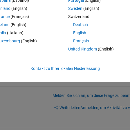
spaña
(Español)
Portugal
(English)
m. It is a simple subsraction. 
inland
(English)
Sweden
(English)
v" by using this formula;   
v = datainput - XSS
rance
(Français)
Switzerland
 XSS is 34*1296. 
reland
(English)
Deutsch
place, it should be in a manner that 1st column of datainput - /minus wh
talia
(Italiano)
English
ikewise for whole 36 columns the substraction should happen. And the fin
uxembourg
(English)
Français
 
United Kingdom
(English)
 files.
Kontakt zu Ihrer lokalen Niederlassung
Melden Sie sich an, um diese Frage zu bean
Weiterleiten
Anmelden, um Aktivität zu v