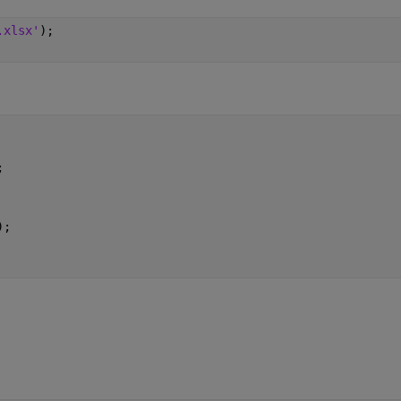
.xlsx'
);
;
);