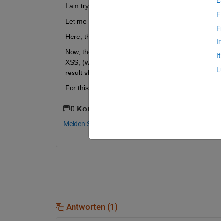
E
I am trying to create 'for' loop for one easy proble
F
Let me explain more about. So i want to calculate "
F
Here, the 
size of datainput is 34*36 and size of
I
Now, the trick is that when the substraction takes 
I
XSS, (which will give a matrix of size 34*1296). L
L
result should be stored in 
v (of size 34*36*1296).
For this i am attaching the datainput and XSS excel
0 Kommentare
Melden Sie sich an, um zu kommentieren.
Antworten (1)