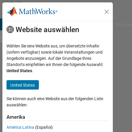
Weiter zum Inhalt
MATLAB
Answers
B Answers
File Exchange
Cody
AI Chat Playground
Diskussi
Website auswählen
Wählen Sie eine Website aus, um übersetzte Inhalte
(sofern verfügbar) sowie lokale Veranstaltungen und
How to
Angebote anzuzeigen. Auf der Grundlage Ihres
Standorts empfehlen wir Ihnen die folgende Auswahl:
select a
United States
.
value
from a
United States
vector
Sie können auch eine Website aus der folgenden Liste
that
auswählen:
satisfies
Amerika
certain
conditions
América Latina
(Español)