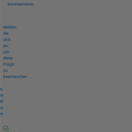
kommentieren.
Melden
Sie
sich
an,
um
diese
Frage
zu
beantworten.
n,
um
ät
zu
en