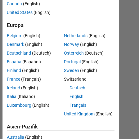
Canada
(English)
United States
(English)
Rouyu
Chen
Europa
7
Apr.
Belgium
(English)
Netherlands
(English)
2023
Denmark
(English)
Norway
(English)
1
Deutschland
(Deutsch)
Österreich
(Deutsch)
Antwort
España
(Español)
Portugal
(English)
Antwort
Finland
(English)
Sweden
(English)
akzeptiert
France
(Français)
Switzerland
Ireland
(English)
Deutsch
Aktualisiert
7 Apr. 2023
Italia
(Italiano)
English
9
Luxembourg
(English)
Français
Ansichten
United Kingdom
(English)
(30 Tage)
Asien-Pazifik
Australia
(English)