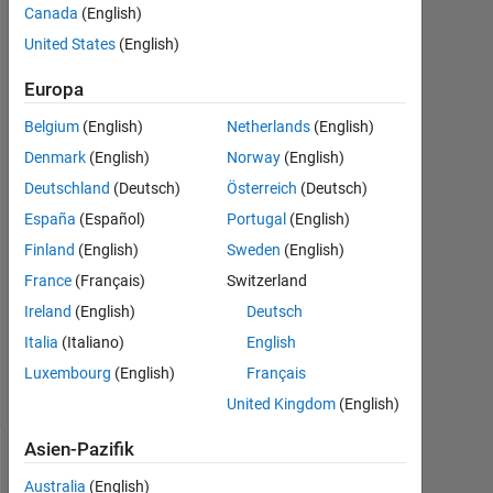
Llopis
Canada
(English)
Segura
United States
(English)
6
Apr.
Europa
2023
1
Belgium
(English)
Netherlands
(English)
Antwort
Denmark
(English)
Norway
(English)
Deutschland
(Deutsch)
Österreich
(Deutsch)
Antwort
España
(Español)
Portugal
(English)
akzeptiert
Finland
(English)
Sweden
(English)
Aktualisiert
France
(Français)
Switzerland
11 Apr.
Ireland
(English)
Deutsch
2023
Italia
(Italiano)
English
17
Ansichten
Luxembourg
(English)
Français
(30 Tage)
United Kingdom
(English)
Asien-Pazifik
Australia
(English)