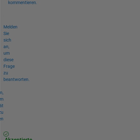
kommentieren.
Melden
Sie
sich
an,
um
diese
Frage
zu
beantworten.
n,
um
ät
zu
en
Akzeptierte