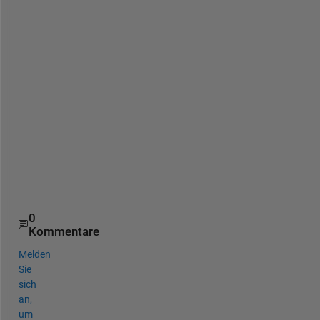
k
s 
i
n 
A
d
v
a
n
c
e
!
!
0
Kommentare
Melden
Sie
sich
an,
um