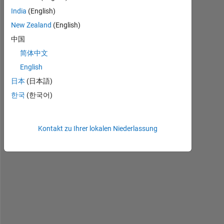
H
India
(English)
i
New Zealand
(English)
,
中国
简体中文
English
I 
h
日本
(日本語)
a
한국
(한국어)
v
e 
t
Kontakt zu Ihrer lokalen Niederlassung
h
e 
s
i
g
n
a
l 
w