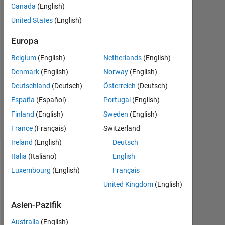
1
Canada
(English)
Antwort
United States
(English)
Antwort
Europa
akzeptiert
Belgium
(English)
Netherlands
(English)
Aktualisiert
Denmark
(English)
Norway
(English)
30 Mär.
Deutschland
(Deutsch)
Österreich
(Deutsch)
2023
España
(Español)
Portugal
(English)
35
Finland
(English)
Sweden
(English)
Ansichten
(30 Tage)
France
(Français)
Switzerland
Ireland
(English)
Deutsch
Italia
(Italiano)
English
Luxembourg
(English)
Français
United Kingdom
(English)
Asien-Pazifik
Australia
(English)