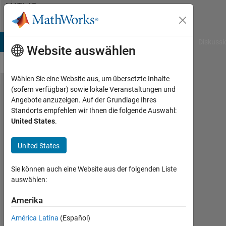
Weiter zum Inhalt
MATLAB
Answers
B Answers
File Exchange
Cody
AI Chat Playground
Diskussi
Website auswählen
Wählen Sie eine Website aus, um übersetzte Inhalte
(sofern verfügbar) sowie lokale Veranstaltungen und
How can
Angebote anzuzeigen. Auf der Grundlage Ihres
Standorts empfehlen wir Ihnen die folgende Auswahl:
I plot this
United States
.
periodic
function?
United States
Sie können auch eine Website aus der folgenden Liste
Mohammad
auswählen:
Sharifi
30
Amerika
Mär.
2023
América Latina
(Español)