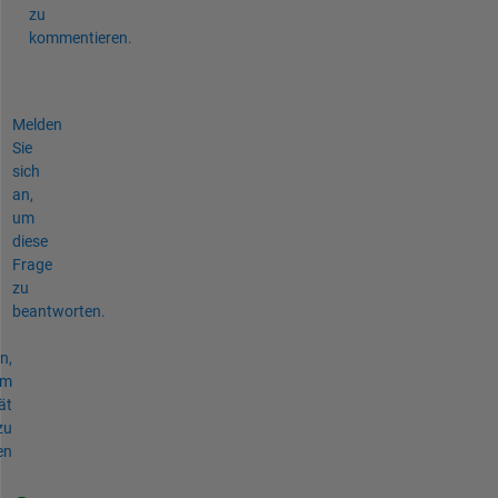
zu
kommentieren.
Melden
Sie
sich
an,
um
diese
Frage
zu
beantworten.
n,
um
ät
zu
en