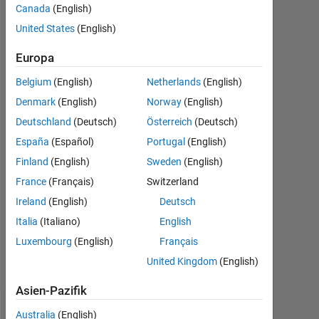
simulink
Canada
(English)
United States
(English)
aakash
Europa
dewangan
Belgium
(English)
Netherlands
(English)
28
Denmark
(English)
Norway
(English)
Mär.
Deutschland
(Deutsch)
Österreich
(Deutsch)
2023
España
(Español)
Portugal
(English)
1
Antwort
Finland
(English)
Sweden
(English)
France
(Français)
Switzerland
Aktualisiert
Ireland
(English)
Deutsch
30 Mär.
Italia
(Italiano)
English
2023
9
Luxembourg
(English)
Français
Ansichten
United Kingdom
(English)
(30 Tage)
Asien-Pazifik
Australia
(English)