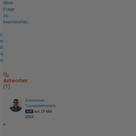
diese
Frage
zu
beantworten.
n,
um
ät
zu
en
Antworten
(1)
Emmanouil
Tzorakoleftherakis
am 29 Mär.
2023