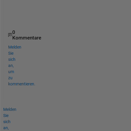
4
0
0
0
0
Kommentare
Melden
Sie
sich
an,
um
zu
kommentieren.
Melden
Sie
sich
an,