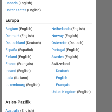
Mär.
Canada
(English)
2023
United States
(English)
2
Antworten
Europa
Belgium
(English)
Netherlands
(English)
Antwort
akzeptiert
Denmark
(English)
Norway
(English)
Deutschland
(Deutsch)
Österreich
(Deutsch)
Aktualisiert
España
(Español)
Portugal
(English)
20 Mär.
Finland
(English)
Sweden
(English)
2023
5
France
(Français)
Switzerland
Ansichten
Ireland
(English)
Deutsch
(30 Tage)
Italia
(Italiano)
English
Luxembourg
(English)
Français
United Kingdom
(English)
Asien-Pazifik
Australia
(English)