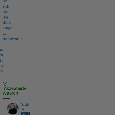
Sie
sich
an,
um
diese
Frage
zu
beantworten.
n,
um
ät
zu
en
Akzeptierte
Antwort
David
Hill