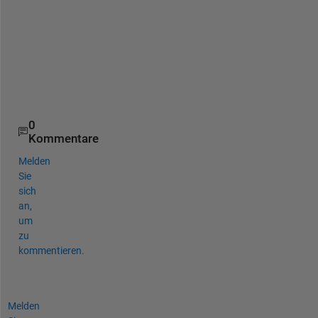
r
n
a
n
d
o
.
0
Kommentare
Melden
Sie
sich
an,
um
zu
kommentieren.
Melden