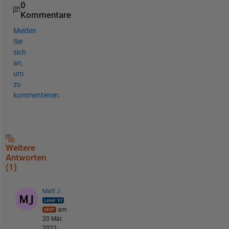
0
Kommentare
Melden
Sie
sich
an,
um
zu
kommentieren.
Weitere
Antworten
(1)
Matt J
am
20 Mär.
2023