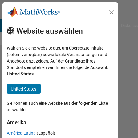
Weiter zum Inhalt
MATLAB
Answers
B Answers
File Exchange
Cody
AI Chat Playground
Diskussi
Website auswählen
Wählen Sie eine Website aus, um übersetzte Inhalte
(sofern verfügbar) sowie lokale Veranstaltungen und
solve
Angebote anzuzeigen. Auf der Grundlage Ihres
Standorts empfehlen wir Ihnen die folgende Auswahl:
non-
United States
.
linear
equation
United States
Sie können auch eine Website aus der folgenden Liste
Fernando
auswählen:
Robert
Ferrel
Amerika
Ballestas
20
América Latina
(Español)