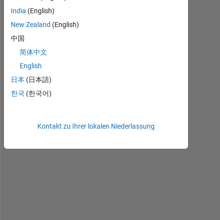
India
(English)
New Zealand
(English)
H
中国
e
l
简体中文
l
English
o 
日本
(日本語)
e
v
한국
(한국어)
e
r
y
Kontakt zu Ihrer lokalen Niederlassung
b
o
d
y
,
I 
h
a