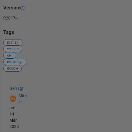
Version
R2017a
Tags
matlab
vectors
cell
cell arrays
double
Siehe auch
Gefragt:
Mira
le
am
14
Mär.
2023