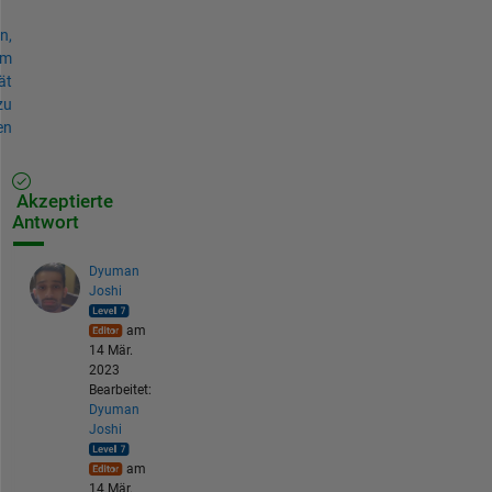
n,
um
ät
zu
en
Akzeptierte
Antwort
Dyuman
Joshi
am
14 Mär.
2023
Bearbeitet:
Dyuman
Joshi
am
14 Mär.