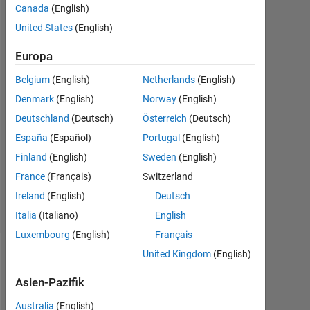
Canada
(English)
Mär.
United States
(English)
2023
1
Europa
Antwort
Belgium
(English)
Netherlands
(English)
Antwort
Denmark
(English)
Norway
(English)
akzeptiert
Deutschland
(Deutsch)
Österreich
(Deutsch)
Aktualisiert
España
(Español)
Portugal
(English)
14 Mär.
Finland
(English)
Sweden
(English)
2023
France
(Français)
Switzerland
42
Ireland
(English)
Deutsch
Ansichten
(30 Tage)
Italia
(Italiano)
English
Luxembourg
(English)
Français
United Kingdom
(English)
Asien-Pazifik
Australia
(English)