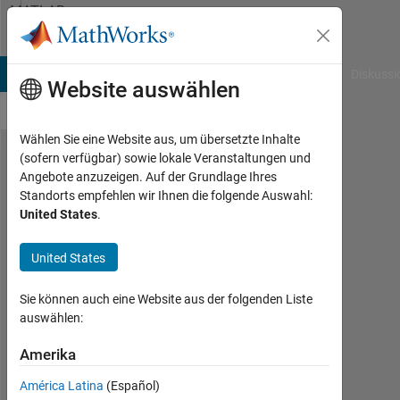
Weiter zum Inhalt
MATLAB
Answers
B Answers
File Exchange
Cody
AI Chat Playground
Diskussi
Website auswählen
Wählen Sie eine Website aus, um übersetzte Inhalte
(sofern verfügbar) sowie lokale Veranstaltungen und
How to
Angebote anzuzeigen. Auf der Grundlage Ihres
Standorts empfehlen wir Ihnen die folgende Auswahl:
convert
United States
.
double
value
United States
to int
Sie können auch eine Website aus der folgenden Liste
value?
auswählen:
Amerika
Mira
le
América Latina
(Español)
14