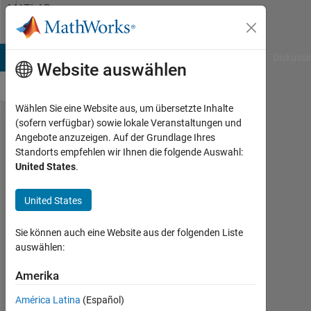
Weiter zum Inhalt
MATLAB
Answers
B Answers
File Exchange
Cody
AI Chat Playground
Diskussi
Website auswählen
Wählen Sie eine Website aus, um übersetzte Inhalte
(sofern verfügbar) sowie lokale Veranstaltungen und
Removing
Angebote anzuzeigen. Auf der Grundlage Ihres
Standorts empfehlen wir Ihnen die folgende Auswahl:
CTD
United States
.
downcasting
values from
United States
Matrix
Sie können auch eine Website aus der folgenden Liste
auswählen:
FRANCHI
Amerika
12
Mär.
América Latina
(Español)
2023