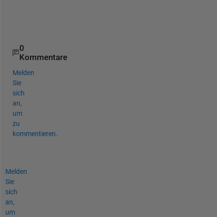
l
p
!  
0
Kommentare
Melden
Sie
sich
an,
um
zu
kommentieren.
Melden
Sie
sich
an,
um