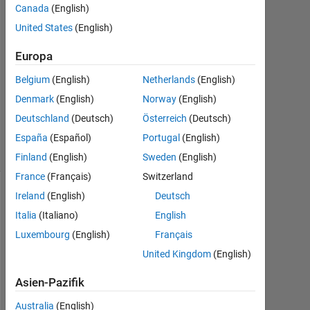
Canada
(English)
Mär.
United States
(English)
2023
1
Europa
Antwort
Belgium
(English)
Netherlands
(English)
Aktualisiert
Denmark
(English)
Norway
(English)
2 Apr. 2025
Deutschland
(Deutsch)
Österreich
(Deutsch)
10
Ansichten
España
(Español)
Portugal
(English)
(30 Tage)
Finland
(English)
Sweden
(English)
France
(Français)
Switzerland
Ireland
(English)
Deutsch
Italia
(Italiano)
English
Luxembourg
(English)
Français
United Kingdom
(English)
Asien-Pazifik
H
Australia
(English)