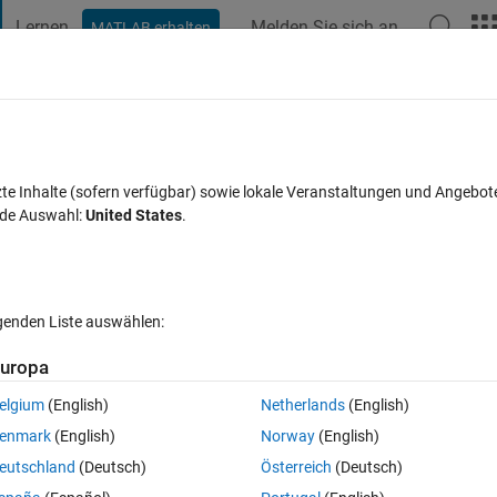
Lernen
Melden Sie sich an
MATLAB erhalten
t Playground
Diskussionen
Wettbewerbe
Blogs
Veröffentlic
FAQs zu MATLAB
Mehr
cape Language
zte Inhalte (sofern verfügbar) sowie lokale Veranstaltungen und Angebot
nde Auswahl:
United States
.
Antwort akzeptiert
Aktualisiert 22 Mär. 2023
23
1 Antwort
lgenden Liste auswählen:
uropa
elgium
(English)
Netherlands
(English)
0 Stimmen
In MATLAB Online öffnen
enmark
(English)
Norway
(English)
eutschland
(Deutsch)
Österreich
(Deutsch)
pa language. In particular I'm modelnig a GDT (Gas Discharge Tube) a