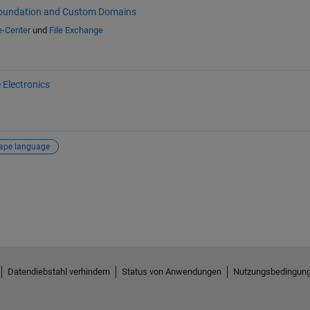
oundation and Custom Domains
e-Center
und
File Exchange
Electronics
ape language
Datendiebstahl verhindern
Status von Anwendungen
Nutzungsbedingun