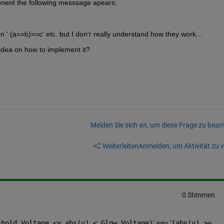
onent the following messsage apears:
n ' (a==b)==c' etc. but I don'r really understand how they work...
dea on how to implement it?
Melden Sie sich an, um diese Frage zu bean
Weiterleiten
Anmelden, um Aktivität zu v
0 Stimmen
shold_Voltage <= abs(v) < Glow_Voltage)
' into '
(abs(v) >= 