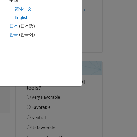
中国
Kommentiert:
简体中文
Santiago Alfonso Ospina
Botero
English
am 22 Mär. 2023
Copy
日本
(日本語)
Akzeptiert:
한국
(한국어)
Sabin