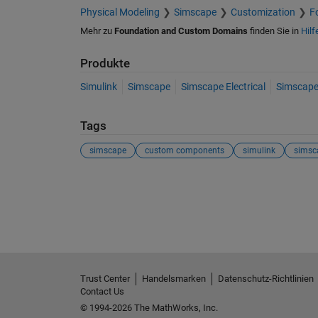
Physical Modeling
Simscape
Customization
F
Mehr zu
Foundation and Custom Domains
finden Sie in
Hilf
Produkte
Simulink
Simscape
Simscape Electrical
Simscape 
Tags
simscape
custom components
simulink
simsc
Siehe auch
Trust Center
Handelsmarken
Datenschutz-Richtlinien
Contact Us
© 1994-2026 The MathWorks, Inc.