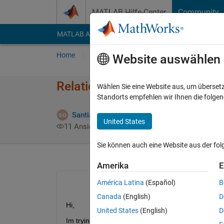
Weiter zum Inhalt
MATLAB Hilfe-Center
Community
MATLAB Answers
File Exchange
Cody
AI Cha
Home
Fragen
Antworten
Durchsuchen
Website auswählen
Relational operators in Sims
Wählen Sie eine Website aus, um überset
Standorts empfehlen wir Ihnen die folge
Santiago Alfonso Ospina Botero
28 Feb. 20
United States
11 Ansichten (30 Tage)
Sie können auch eine Website aus der fo
Amerika
E
América Latina
(Español)
B
Canada
(English)
D
Hi,
United States
(English)
D
Im trying to create a custom component in Simsca