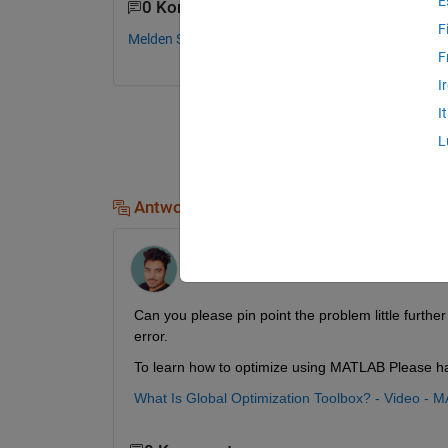
E
0 Kommentare
F
Melden Sie sich an, um zu kommentieren.
F
I
I
L
Antworten (1)
Nikhilesh
am 9 Mär. 2023
Can you please pin point the problem little further
error.
To learn how to optimize using MATLAB Please hav
What Is Global Optimization Toolbox? - Video -