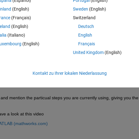
spaña
(Español)
Portugal
(English)
inland
(English)
Sweden
(English)
rance
(Français)
Switzerland
reland
(English)
Deutsch
talia
(Italiano)
English
Melden Sie sich an, um diese Frage zu bean
uxembourg
(English)
Français
Weiterleiten
Anmelden, um Aktivität zu v
United Kingdom
(English)
Kontakt zu Ihrer lokalen Niederlassung
0 Stimmen
 and mention the particual steps you are currently using, giving you the 
e a look at this video
 MATLAB (mathworks.com)