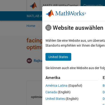
Weiter zum Inhalt
MATLAB Hilfe-Center
Community
MATLAB Answers
File Exchange
Cody
AI Cha
Home
Fragen
Antworten
Durchsuchen
Website auswählen
facing problem in creating the 
Wählen Sie eine Website aus, um überset
Standorts empfehlen wir Ihnen die folge
optimisation in Matlab
United States
Aktual
Rajkumari
24 Feb. 2023
1 Antwort
Sie können auch eine Website aus der fo
Amerika
E
América Latina
(Español)
B
Canada
(English)
D
optimisation of vissim network fo driver behaviour
United States
(English)
D