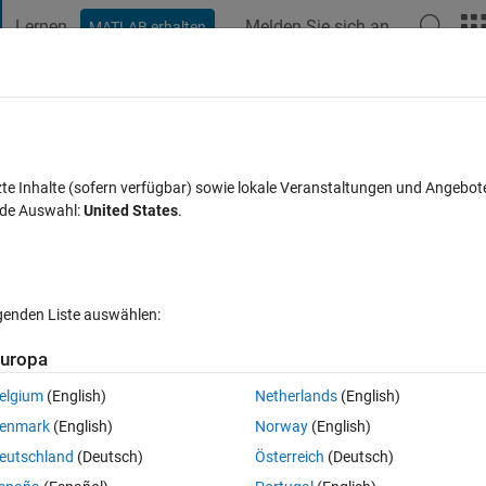
Lernen
Melden Sie sich an
MATLAB erhalten
t Playground
Diskussionen
Wettbewerbe
Blogs
Veröffentlic
FAQs zu MATLAB
Mehr
link of vissim driver behaviour for
zte Inhalte (sofern verfügbar) sowie lokale Veranstaltungen und Angebot
nde Auswahl:
United States
.
isiert 9 Mär. 2023
4 Ansichten (30 Tage)
lgenden Liste auswählen:
uropa
elgium
(English)
Netherlands
(English)
0 Stimmen
enmark
(English)
Norway
(English)
 using genetic algorithm 
eutschland
(Deutsch)
Österreich
(Deutsch)