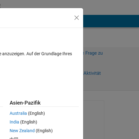
hen
Mehr
Melden Sie sich an, um diese Frage zu
e anzuzeigen. Auf der Grundlage Ihres
beantworten.
Weiterleiten
Anmelden, um Aktivität
zu verfolgen
Asien-Pazifik
Gefragt:
Australia
(English)
Rajkumari
India
(English)
am 24 Feb. 2023
New Zealand
(English)
Beantwortet: