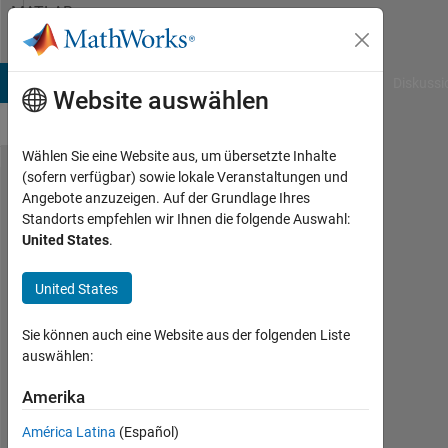
Weiter zum Inhalt
MATLAB
Answers
B Answers
File Exchange
Cody
AI Chat Playground
Diskussi
Website auswählen
Wählen Sie eine Website aus, um übersetzte Inhalte
(sofern verfügbar) sowie lokale Veranstaltungen und
How to
Angebote anzuzeigen. Auf der Grundlage Ihres
Standorts empfehlen wir Ihnen die folgende Auswahl:
create
United States
.
excel
sheet for
United States
developed
Sie können auch eine Website aus der folgenden Liste
model
auswählen:
using
Amerika
MATLAB
América Latina
(Español)