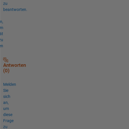
zu
beantworten.
n,
um
ät
zu
en
Antworten
(0)
Melden
Sie
sich
an,
um
diese
Frage
zu