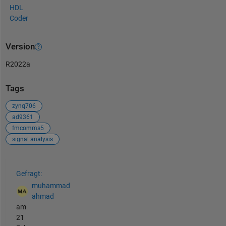
HDL
Coder
Version
R2022a
Tags
zynq706
ad9361
fmcomms5
signal analysis
Siehe auch
Gefragt:
muhammad
ahmad
am
21