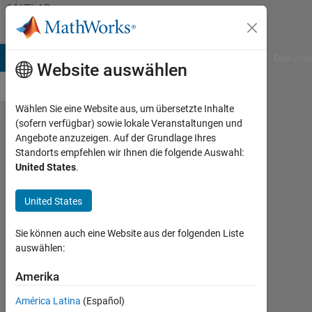
Weiter zum Inhalt
MATLAB
Answers
B Answers
File Exchange
Cody
AI Chat Playground
Diskussi
Website auswählen
Wählen Sie eine Website aus, um übersetzte Inhalte
(sofern verfügbar) sowie lokale Veranstaltungen und
Is it possible
Angebote anzuzeigen. Auf der Grundlage Ihres
Standorts empfehlen wir Ihnen die folgende Auswahl:
to operate
United States
.
FMcomms5
card on two
United States
different
Sie können auch eine Website aus der folgenden Liste
center
auswählen:
frequencies?
Amerika
muhammad
América Latina
(Español)