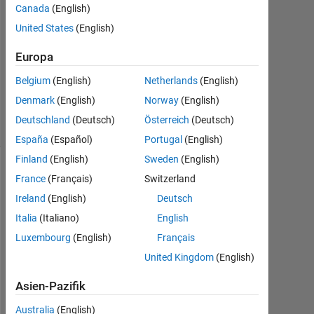
ahmad
Canada
(English)
21
United States
(English)
Feb.
2023
Europa
0
Antworten
Belgium
(English)
Netherlands
(English)
13
Denmark
(English)
Norway
(English)
Ansichten
Deutschland
(Deutsch)
Österreich
(Deutsch)
(30 Tage)
España
(Español)
Portugal
(English)
Finland
(English)
Sweden
(English)
France
(Français)
Switzerland
Ireland
(English)
Deutsch
Italia
(Italiano)
English
Luxembourg
(English)
Français
United Kingdom
(English)
I 
Asien-Pazifik
h
a
Australia
(English)