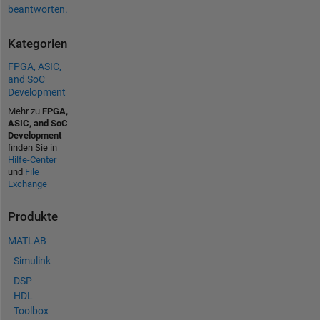
beantworten.
Kategorien
FPGA, ASIC,
and SoC
Development
Mehr zu
FPGA,
ASIC, and SoC
Development
finden Sie in
Hilfe-Center
und
File
Exchange
Produkte
MATLAB
Simulink
DSP
HDL
Toolbox