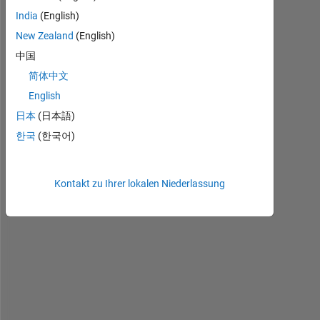
v
India
(English)
e 
New Zealand
(English)
z
y
中国
n
简体中文
q
English
7
0
日本
(日本語)
6 
한국
(한국어)
a
n
d 
Kontakt zu Ihrer lokalen Niederlassung
F
M
C
O
M
M
S
3 
c