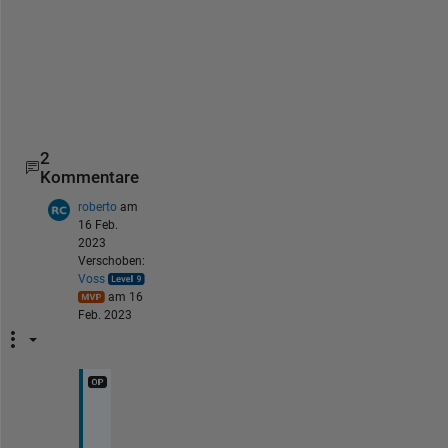
legend( h, 
'close'
, 
'untitled fit 1'
, 
'Location'
, 
'
% Label axes
ylabel( 
'close'
, 
'Interpreter'
, 
'none' 
);
grid 
on
end
2
Kommentare
roberto
am
16 Feb.
2023
Verschoben:
Voss
am 16
Feb. 2023
T
k