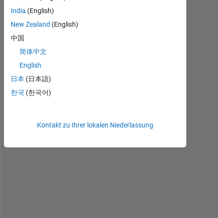
India
(English)
h
e
New Zealand
(English)
l
中国
l
简体中文
o 
e
English
v
日本
(日本語)
e
한국
(한국어)
r
y
b
o
Kontakt zu Ihrer lokalen Niederlassung
d
y
I
'
v
e 
g