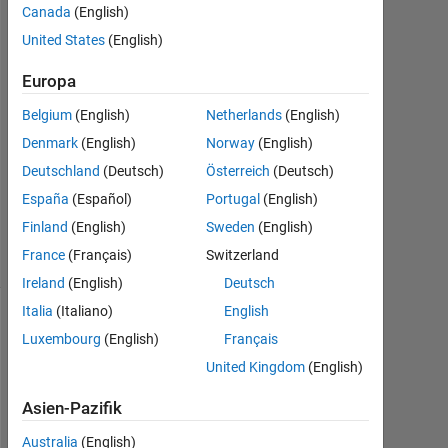
Canada
(English)
1
Antwort
United States
(English)
Europa
Antwort
akzeptiert
Belgium
(English)
Netherlands
(English)
Denmark
(English)
Norway
(English)
Aktualisiert
16 Feb.
Deutschland
(Deutsch)
Österreich
(Deutsch)
2023
España
(Español)
Portugal
(English)
7
Finland
(English)
Sweden
(English)
Ansichten
France
(Français)
Switzerland
(30 Tage)
Ireland
(English)
Deutsch
Italia
(Italiano)
English
Luxembourg
(English)
Français
United Kingdom
(English)
Asien-Pazifik
Australia
(English)