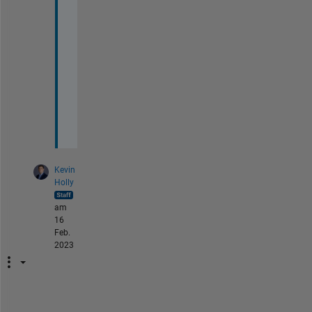
s 
v
e
r
y 
m
u
c
h
Kevin
Holly
am
16
Feb.
2023
P