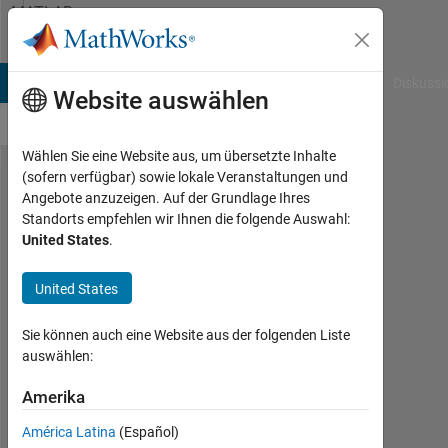
Weiter zum Inhalt
MATLAB
Answers
B Answers
File Exchange
Cody
AI Chat Playground
Diskussi
Website auswählen
Wählen Sie eine Website aus, um übersetzte Inhalte
(sofern verfügbar) sowie lokale Veranstaltungen und
how run
Angebote anzuzeigen. Auf der Grundlage Ihres
Standorts empfehlen wir Ihnen die folgende Auswahl:
generated
United States
.
code
from
United States
apps
Sie können auch eine Website aus der folgenden Liste
auswählen:
roberto
Amerika
16
Feb.
América Latina
(Español)
2023