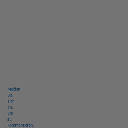
t
i
o
n
s
. 
T
h
a
n
k
s
.
Melden
Sie
sich
an,
um
zu
kommentieren.