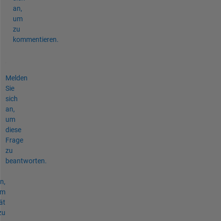
an,
um
zu
kommentieren.
Melden
Sie
sich
an,
um
diese
Frage
zu
beantworten.
n,
um
ät
zu