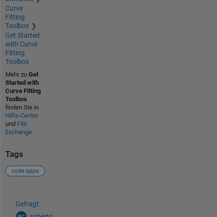
Curve
Fitting
Toolbox
Get Started
with Curve
Fitting
Toolbox
Mehr zu
Get
Started with
Curve Fitting
Toolbox
finden Sie in
Hilfe-Center
und
File
Exchange
Tags
code apps
Siehe auch
Gefragt:
roberto