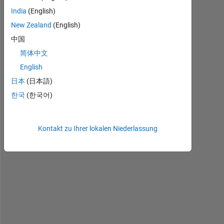
o
India
(English)
,
New Zealand
(English)
中国
I 
a
简体中文
m 
English
v
日本
(日本語)
e
r
한국
(한국어)
y 
n
e
Kontakt zu Ihrer lokalen Niederlassung
w 
t
o 
M
a
t
l
a
b