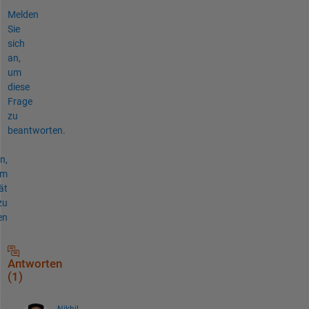
Melden
Sie
sich
an,
um
diese
Frage
zu
beantworten.
n,
um
ät
zu
en
Antworten
(1)
Nikhil