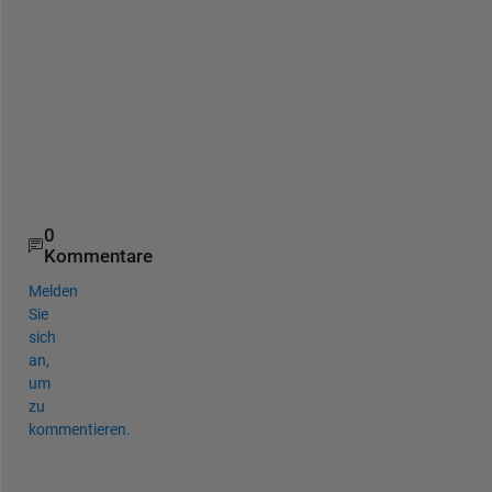
T
h
a
n
k
s
,
0
Kommentare
Melden
Sie
sich
an,
um
zu
kommentieren.