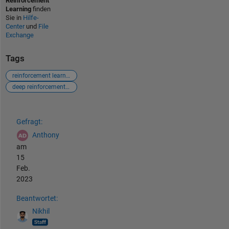
Reinforcement
Learning
finden
Sie in
Hilfe-
Center
und
File
Exchange
Tags
reinforcement learning
deep reinforcement learning
Siehe auch
Gefragt:
Anthony
am
15
Feb.
2023
Beantwortet:
Nikhil