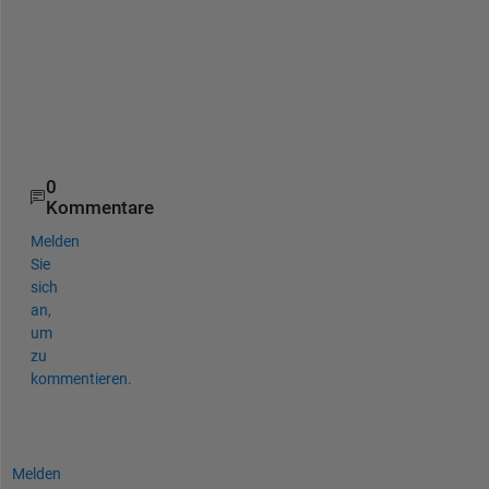
m
.
h
t
m
l
0
Kommentare
Melden
Sie
sich
an,
um
zu
kommentieren.
Melden