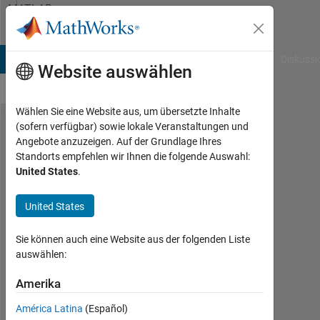
Weiter zum Inhalt
MATLAB
Answers
B Answers
File Exchange
Cody
AI Chat Playground
Diskussi
Website auswählen
Wählen Sie eine Website aus, um übersetzte Inhalte
(sofern verfügbar) sowie lokale Veranstaltungen und
Reinforcement
Angebote anzuzeigen. Auf der Grundlage Ihres
Standorts empfehlen wir Ihnen die folgende Auswahl:
Learning with
United States
.
Network
Dataset
United States
Sie können auch eine Website aus der folgenden Liste
Anthony
auswählen:
15
Feb.
Amerika
2023
América Latina
(Español)
1