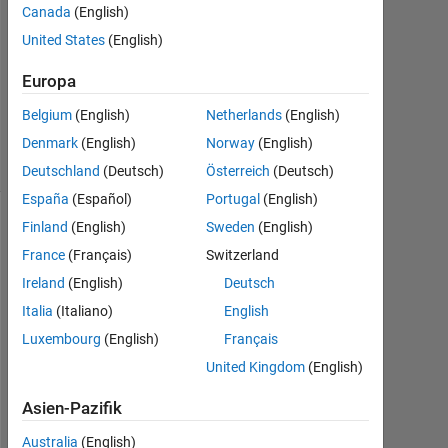
Antwort
Canada
(English)
United States
(English)
Aktualisiert
22 Feb.
Europa
2023
Belgium
(English)
Netherlands
(English)
8
Ansichten
Denmark
(English)
Norway
(English)
(30 Tage)
Deutschland
(Deutsch)
Österreich
(Deutsch)
España
(Español)
Portugal
(English)
Finland
(English)
Sweden
(English)
France
(Français)
Switzerland
Ireland
(English)
Deutsch
Italia
(Italiano)
English
Luxembourg
(English)
Français
United Kingdom
(English)
H
e
Asien-Pazifik
l
l
Australia
(English)