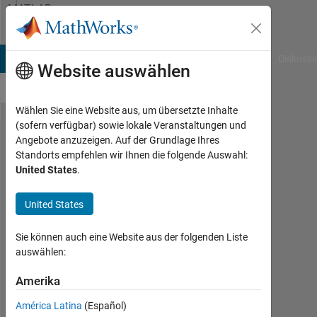
Weiter zum Inhalt
MATLAB
Answers
B Answers
File Exchange
Cody
AI Chat Playground
Diskussi
Website auswählen
Wählen Sie eine Website aus, um übersetzte Inhalte
(sofern verfügbar) sowie lokale Veranstaltungen und
How to
Angebote anzuzeigen. Auf der Grundlage Ihres
Standorts empfehlen wir Ihnen die folgende Auswahl:
find the
United States
.
total
memory
United States
used
Sie können auch eine Website aus der folgenden Liste
during
auswählen:
the
Amerika
execution
of the
América Latina
(Español)