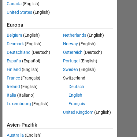
code?
Canada
(English)
United States
(English)
Sadiq
Europa
Akbar
10
Belgium
(English)
Netherlands
(English)
Feb.
Denmark
(English)
Norway
(English)
2023
Deutschland
(Deutsch)
Österreich
(Deutsch)
2
España
(Español)
Portugal
(English)
Antworten
Finland
(English)
Sweden
(English)
Aktualisiert
France
(Français)
Switzerland
12 Feb.
Ireland
(English)
Deutsch
2023
Italia
(Italiano)
English
59
Ansichten
Luxembourg
(English)
Français
(30 Tage)
United Kingdom
(English)
Asien-Pazifik
Ältere
Australia
(English)