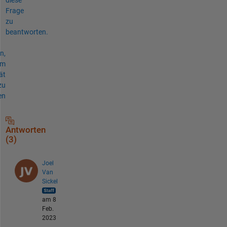
Frage
zu
beantworten.
n,
um
ät
zu
en
Antworten
(3)
Joel
Van
Sickel
am 8
Feb.
2023