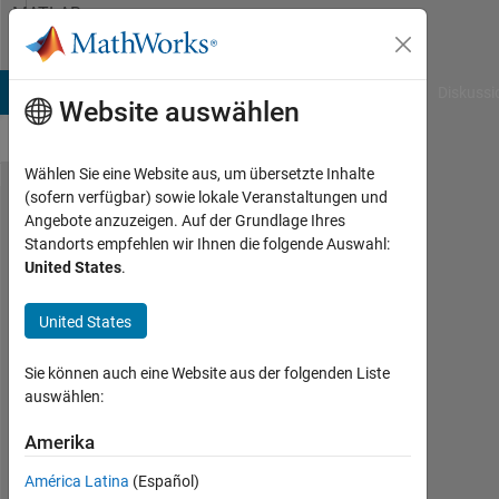
Weiter zum Inhalt
MATLAB
Answers
B Answers
File Exchange
Cody
AI Chat Playground
Diskussi
Website auswählen
Wählen Sie eine Website aus, um übersetzte Inhalte
(sofern verfügbar) sowie lokale Veranstaltungen und
How to
Angebote anzuzeigen. Auf der Grundlage Ihres
Standorts empfehlen wir Ihnen die folgende Auswahl:
write
United States
.
bvp4c
code for
United States
coupled
Sie können auch eine Website aus der folgenden Liste
non-
auswählen:
linear
Amerika
equation
América Latina
(Español)