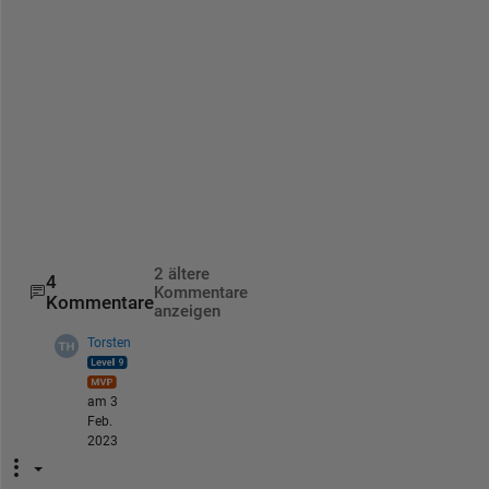
e 
"
d
s
o
l
v
e
"
.
2 ältere
4
Kommentare
Kommentare
anzeigen
Torsten
am 3
Feb.
2023