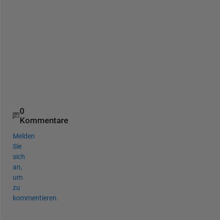
n
c
e
0
Kommentare
Melden
Sie
sich
an,
um
zu
kommentieren.