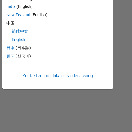
India
(English)
I 
New Zealand
(English)
a
中国
m 
n
简体中文
o
English
t 
日本
(日本語)
a
b
한국
(한국어)
l
e 
t
Kontakt zu Ihrer lokalen Niederlassung
o 
g
e
t
, 
h
o
w 
t