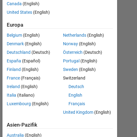
Komal
Canada
(English)
Goyal
United States
(English)
3
Feb.
Europa
2023
Belgium
(English)
Netherlands
(English)
1
Denmark
(English)
Norway
(English)
Antwort
Deutschland
(Deutsch)
Österreich
(Deutsch)
Aktualisiert
España
(Español)
Portugal
(English)
4 Feb. 2023
Finland
(English)
Sweden
(English)
34
Ansichten
France
(Français)
Switzerland
(30 Tage)
Ireland
(English)
Deutsch
Italia
(Italiano)
English
Luxembourg
(English)
Français
Ältere
United Kingdom
(English)
Kommentare
anzeigen
Asien-Pazifik
Australia
(English)