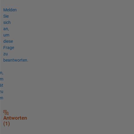
Melden
Sie
sich
an,
um
diese
Frage
zu
beantworten.
n,
um
ät
zu
en
Antworten
(1)