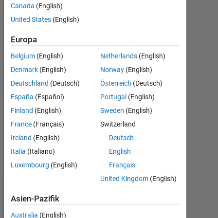
Bagheri
Canada
(English)
17
United States
(English)
Jan.
2023
Europa
2
Antworten
Belgium
(English)
Netherlands
(English)
Denmark
(English)
Norway
(English)
Antwort
Deutschland
(Deutsch)
Österreich
(Deutsch)
akzeptiert
España
(Español)
Portugal
(English)
Aktualisiert
Finland
(English)
Sweden
(English)
17 Jan.
France
(Français)
Switzerland
2023
Ireland
(English)
Deutsch
5
Italia
(Italiano)
English
Ansichten
(30 Tage)
Luxembourg
(English)
Français
United Kingdom
(English)
Asien-Pazifik
Ältere
Kommentare
Australia
(English)