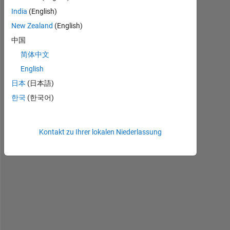
anzeigen
India
(English)
New Zealand
(English)
中国
H
简体中文
i 
English
f
日本
(日本語)
r
i
한국
(한국어)
e
n
d
Kontakt zu Ihrer lokalen Niederlassung
s
, 
f
o
r 
t
h