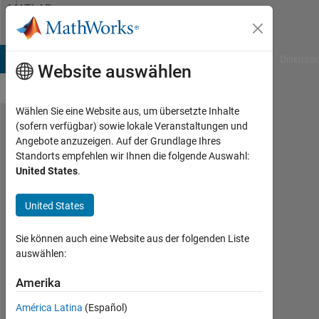
Weiter zum Inhalt
MATLAB
Answers
B Answers
File Exchange
Cody
AI Chat Playground
Diskussi
Website auswählen
Wählen Sie eine Website aus, um übersetzte Inhalte
(sofern verfügbar) sowie lokale Veranstaltungen und
how to
Angebote anzuzeigen. Auf der Grundlage Ihres
Standorts empfehlen wir Ihnen die folgende Auswahl:
display
United States
.
an
output
United States
on a
Sie können auch eine Website aus der folgenden Liste
plot
auswählen:
itself?
Amerika
Mohiedin
América Latina
(Español)