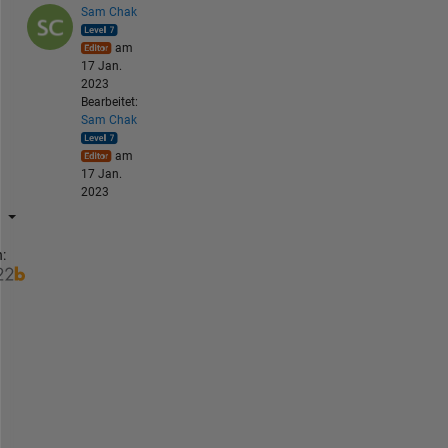
Sam Chak
am
17 Jan.
2023
Bearbeitet:
Sam Chak
am
17 Jan.
2023
:
H
i 
@
M
o