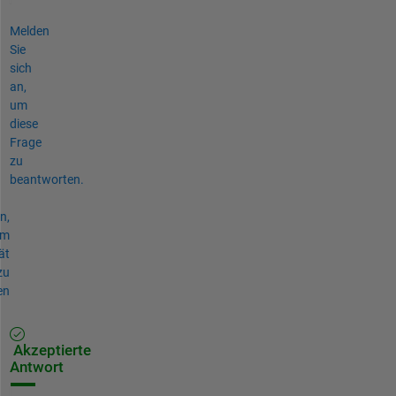
Melden
Sie
sich
an,
um
diese
Frage
zu
beantworten.
n,
um
ät
zu
en
Akzeptierte
Antwort