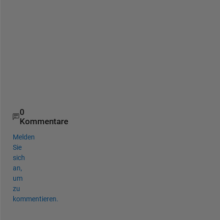
T
h
a
n
k 
y
o
u
0
Kommentare
Melden
Sie
sich
an,
um
zu
kommentieren.