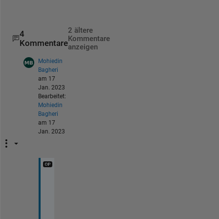
2 ältere
4
Kommentare
Kommentare
anzeigen
Mohiedin
Bagheri
am 17
Jan. 2023
Bearbeitet:
Mohiedin
Bagheri
am 17
Jan. 2023
@
S
a
m 