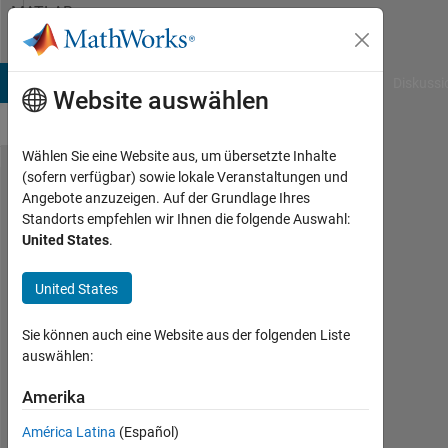
Weiter zum Inhalt
MATLAB
Answers
B Answers
File Exchange
Cody
AI Chat Playground
Diskussi
Website auswählen
Wählen Sie eine Website aus, um übersetzte Inhalte
(sofern verfügbar) sowie lokale Veranstaltungen und
Potential
Angebote anzuzeigen. Auf der Grundlage Ihres
Standorts empfehlen wir Ihnen die folgende Auswahl:
data
United States
.
dimension
mismatch
United States
in lstm
Sie können auch eine Website aus der folgenden Liste
layer with
auswählen:
output
Amerika
mode as
'sequence'?
América Latina
(Español)