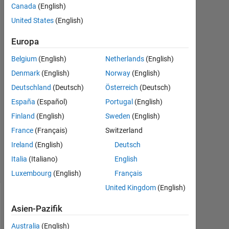
Canada
(English)
United States
(English)
Liangwu
Yan
Europa
11
Jan.
Belgium
(English)
Netherlands
(English)
2023
Denmark
(English)
Norway
(English)
1
Deutschland
(Deutsch)
Österreich
(Deutsch)
Antwort
España
(Español)
Portugal
(English)
Aktualisiert
Finland
(English)
Sweden
(English)
16 Mär.
France
(Français)
Switzerland
2023
Ireland
(English)
Deutsch
10
Ansichten
Italia
(Italiano)
English
(30 Tage)
Luxembourg
(English)
Français
United Kingdom
(English)
Asien-Pazifik
Australia
(English)