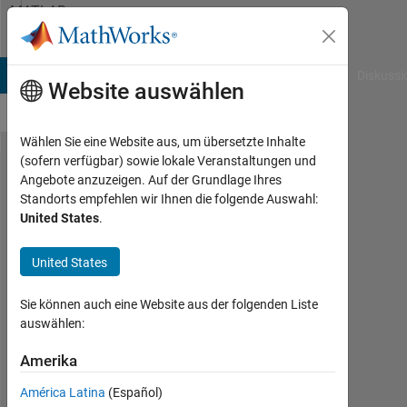
Weiter zum Inhalt
MATLAB
Answers
B Answers
File Exchange
Cody
AI Chat Playground
Diskussi
Website auswählen
Wählen Sie eine Website aus, um übersetzte Inhalte
(sofern verfügbar) sowie lokale Veranstaltungen und
for
Angebote anzuzeigen. Auf der Grundlage Ihres
Standorts empfehlen wir Ihnen die folgende Auswahl:
loop
United States
.
to
while
United States
loop
Sie können auch eine Website aus der folgenden Liste
auswählen:
Faisal
Al-
Amerika
Wazir
América Latina
(Español)
9