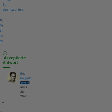
zu
beantworten.
n,
um
ät
zu
en
Akzeptierte
Antwort
Eric
Delgado
am 9
Jan.
2023
: