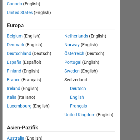
Canada
(English)
Jan.
2023
United States
(English)
1
Antwort
Europa
Belgium
(English)
Netherlands
(English)
Antwort
Denmark
(English)
Norway
(English)
akzeptiert
Deutschland
(Deutsch)
Österreich
(Deutsch)
Aktualisiert
España
(Español)
Portugal
(English)
9 Jan. 2023
Finland
(English)
Sweden
(English)
22
France
(Français)
Switzerland
Ansichten
(30 Tage)
Ireland
(English)
Deutsch
Italia
(Italiano)
English
Luxembourg
(English)
Français
United Kingdom
(English)
Asien-Pazifik
Australia
(English)