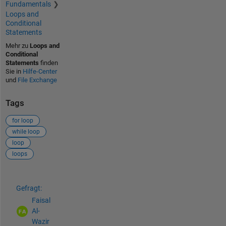
Fundamentals
Loops and
Conditional
Statements
Mehr zu
Loops and
Conditional
Statements
finden
Sie in
Hilfe-Center
und
File Exchange
Tags
for loop
while loop
loop
loops
Siehe auch
Gefragt:
Faisal
Al-
Wazir