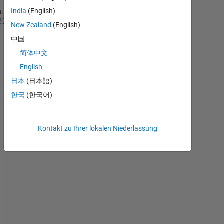
India
(English)
:
i
New Zealand
(English)
m 
中国
t
简体中文
r
y
English
i
日本
(日本語)
n
한국
(한국어)
g 
t
o 
c
Kontakt zu Ihrer lokalen Niederlassung
o
n
v
e
r
t 
t
h
e 