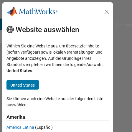
Weiter zum Inhalt
MATLAB
Answers
B Answers
File Exchange
Cody
AI Chat Playground
Diskussi
Website auswählen
Wählen Sie eine Website aus, um übersetzte Inhalte
(sofern verfügbar) sowie lokale Veranstaltungen und
Getting xyz
Angebote anzuzeigen. Auf der Grundlage Ihres
Standorts empfehlen wir Ihnen die folgende Auswahl:
coordinates
United States
.
for a
specific
United States
point on stl
Sie können auch eine Website aus der folgenden Liste
cad model
auswählen:
Amerika
Ahmed
Tawfik
América Latina
(Español)
14