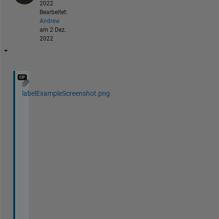
2022
Bearbeitet:
Andrew
am 2 Dez.
2022
labelExampleScreenshot.png
I 
f
i
g
u
r
e
d 
i