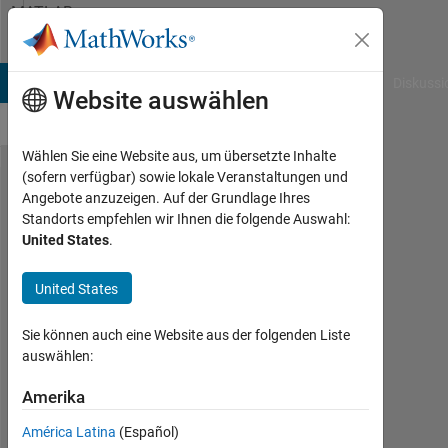
Weiter zum Inhalt
MATLAB
Answers
B Answers
File Exchange
Cody
AI Chat Playground
Diskussi
Website auswählen
Wählen Sie eine Website aus, um übersetzte Inhalte
(sofern verfügbar) sowie lokale Veranstaltungen und
Combine
Angebote anzuzeigen. Auf der Grundlage Ihres
Standorts empfehlen wir Ihnen die folgende Auswahl:
all
United States
.
MODIS
1km
United States
tiles for
Sie können auch eine Website aus der folgenden Liste
one day
auswählen:
and
Amerika
make a
global
América Latina
(Español)